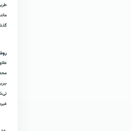
طریق
مانن
گذشت
روش
علاو
محصو
ببری
تی‌ش
غیرم