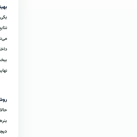
بهین
یکی 
نتای
می‌ن
داخل
ببخش
نهای
روش
حالا
بنره
دیجی