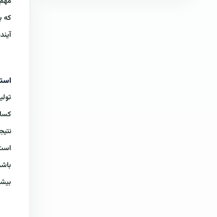
مهم 
که ب
آیند
استر
تولی
کسان
نتیج
است:
باشد
بیشت