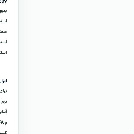
بازا
بدون
استف
همکا
استف
استر
ابزا
برای
نرم‌
آنلا
وبلا
کسب 