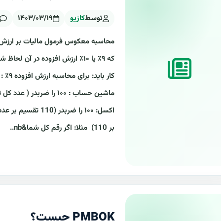
توسط
کازیو
۱۴۰۳/۰۳/۱۹
محاسبه معکوس فرمول مالیات بر ارزش ا
که ۹٪ یا ۱۰٪ ارزش افزوده در آن 
بر 110) مثلا: اگر رقم کل شما&nb..
PMBOK چیست؟