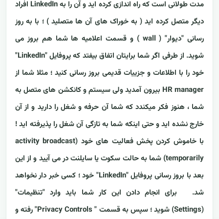
مدت طولانی است که راه اندازی کرده اید و آن را به LinkedIn افراد
دیگر متصل کرده اید ( به خوراک های آن ها متصلید ) ؛ با به روز
رسانی "دیوار" ( wall ) و قسمت اعلامیه ها شما هم بروز می
شوید. از طرفی اگر شما برایتان اتفاق بیفتد که پروفایل "LinkedIn"
خود را با اطلاعات و جزییات قدیمی بروز رسانی کنید ؛ مثلا شما از
HR manager بیرون آمدید ولی سیستم و کانکشن های متصل به
شما ، هنوز فکر میکندد که شما آن حرفه و شغل را دارید و از آن
خارج نشده اید و حتی اینکه شما به تازگی آن شغل را پذیرفته اید !
با خاموش کردن پخش فعالیت های خود (activity broadcast
temporarily) شما به حالت سکوت یا سایلنت در می آیید و از این
بعد با بروز رسانی پروفایل "LinkedIn" خود ؛ کسی خبر دار نخواهد
شد. برای انجام دادن این کار شما باید وارد "تنظیمات"
(Settings) شوید ؛ سپس به قسمت " Privacy Controls" رفته و