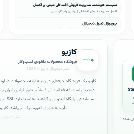
سیستم هوشمند مدیریت فروش اقساطی مبتنی بر اکسل
اکسل مدیریت فروش اقساطی | بهترین راهکارمدیری...
پروپوزال تحول دیجیتال
دانلود طرح پیشنهادی (پروپوزال) تحول دیجیتال،...
پروپوزال AI
کازیو
دانلود طرح پيشنهادي(پروپوزال) هوش مصنوعی (AI...
پروپوزال بیزاجی
فروشگاه محصولات دانلودی کسب‌وکار
دانلود طرح پيشنهادي(پروپوزال) بیزاجی، لایه ب...
پروپوزال BPMS
کازیو یک فروشگاه حرفه‌ای در زمینه ارائه محصولات دانلود
دانلود طرح پيشنهادي(پروپوزال) BPMS، لایه باز...
St
و
پروپوزال PRINCE2
سامانده
ه
دانلود طرح پيشنهادي(پروپوزال) چارچوب PRINCE2...
تأییدیه شورای انفورماتیک می‌باشد. کازیو در ۵ آبان سال ۱۳۹۴ راه‌اندازی عملیا
پروپوزال HRM
احی شده
دانلود طرح پيشنهادي(پروپوزال) سیستم مدیریت م...