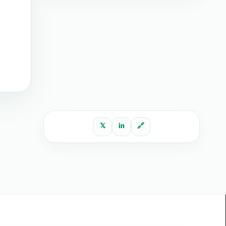
𝕏
in
🔗