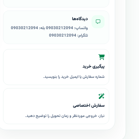
دیدگاه‌ها
واتساپ: 09030212094 بله: 09030212094
تلگرام: 09030212094
پیگیری خرید
شماره سفارش یا ایمیل خرید را بنویسید.
سفارش اختصاصی
نیاز، خروجی موردنظر و زمان تحویل را توضیح دهید.