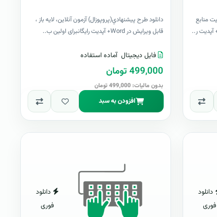
ت منابع
دانلود طرح پيشنهادي(پروپوزال) آزمون آنلاین، لایه باز ،
قابل ویرایش در Word+ آپدیت رایگانبرای اولین ب..
فایل دیجیتال
آماده استفاده
499,000 تومان
بدون مالیات: 499,000 تومان
افزودن به سبد
دانلود
دانلود
فوری
فوری