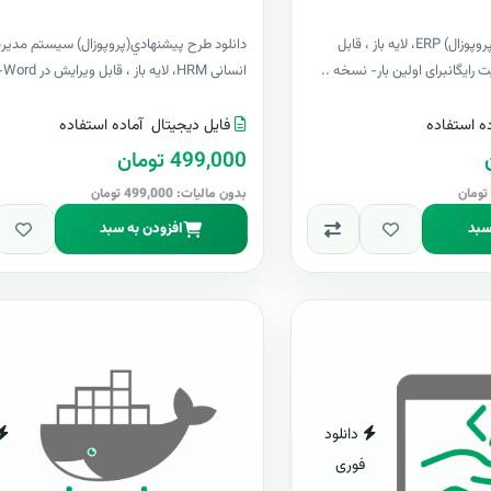
دانلود طرح پيشنهادي(پروپوزال) ERP، لایه باز ، قابل
دانلود طرح پيشنهادي(پروپوزال) سیستم مدیری
انسانی HRM، لایه باز ، قابل ویرایش در Word+ آپدیت ر..
ه استفاده
فایل دیجیتال
آماده استفاده
499,000 تومان
بدون مالیات: 499,000 تومان
سبد
افزودن به سبد
دانلود
فوری