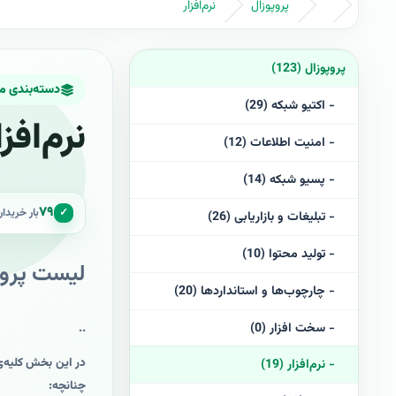
پروپوزال
نرم‌افزار
پروپوزال (123)
دسته‌بندی 
- اکتیو شبکه (29)
نرم‌افزا
- امنیت اطلاعات (12)
- پسیو شبکه (14)
۷۹
✓
بار خریدا
- تبلیغات و بازاریابی (26)
- تولید محتوا (10)
لیست پروپو
- چارچوب‌ها و استانداردها (20)
- سخت افزار (0)
..
در این بخش کلیه‌ی 
- نرم‌افزار (19)
چنانچه: