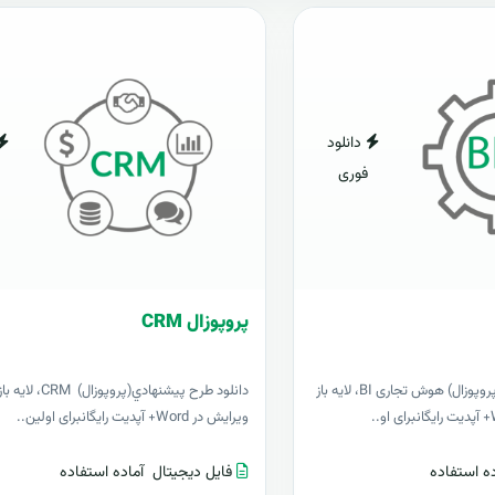
دانلود
فوری
پروپوزال CRM
دانلود طرح پيشنهادي(پروپوزال) هوش تجاری BI، لایه باز
دانلود طرح پيشنهادي(پروپوز
ویرایش در Word+ آپدیت رایگانبرای اولین..
ه استفاده
فایل دیجیتال
آماده استفاده