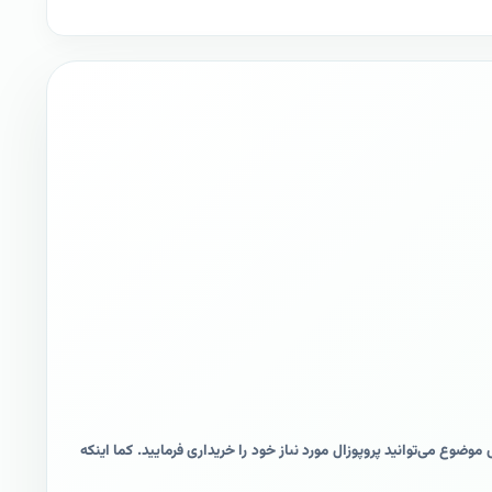
موضوع می‌توانید پروپوزال مورد نىاز خود را خریداری فرمایید. کما اینکه