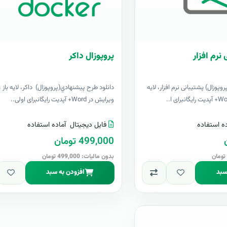
 نرم افزار
پروپوزال داکر
پوزال) پشتیبانی نرم افزار، لایه
دانلود طرح پيشنهادي(پروپوزال) داکر، لایه باز ،
ویرایش در Word+ آپدیت رایگانبرای اولی..
ه استفاده
فایل دیجیتال
آماده استفاده
499,000 تومان
بدون مالیات: 499,000 تومان
سبد
افزودن به سبد