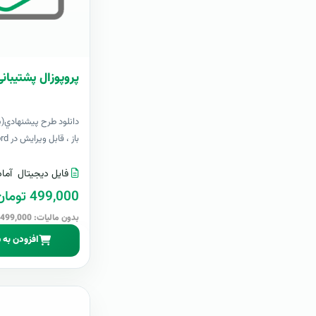
پروپوزال پشتیبانی
دانلود طرح پيشنهادي(پرو
باز ، قابل ویرایش در Word+ آپدیت رایگانبرای ا..
فایل دیجیتال
آماد
499,000 تومان
بدون مالیات: 499,000 تومان
افزودن به 