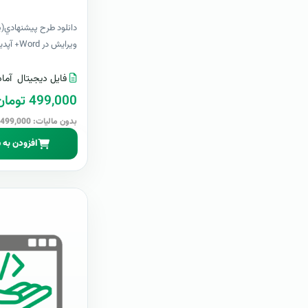
ویرایش در Word+ آپدیت رایگانبرای اولین بار- نسخه ..
فایل دیجیتال
آماد
499,000 تومان
بدون مالیات: 499,000 تومان
افزودن به 