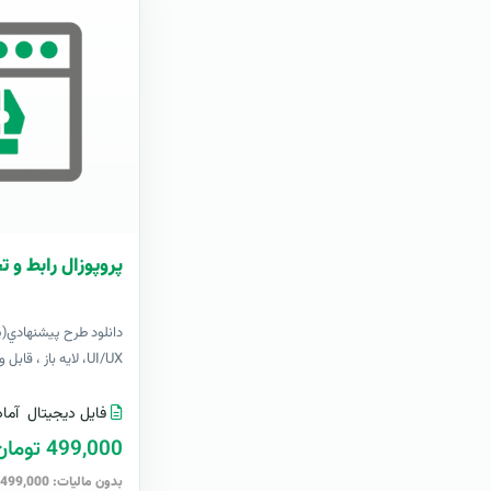
پروپوزال رابط و ت
دانلود طرح پيشنهادي(پر
UI/UX، لایه باز ، قابل ویرایش در Word..
فایل دیجیتال
آماد
499,000 تومان
بدون مالیات: 499,000 تومان