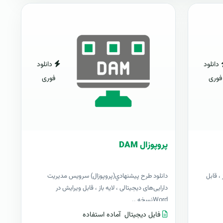
دانلود
دانلود
فوری
فوری
پروپوزال DAM
ال) CRM، لایه باز ، قابل
دانلود طرح پيشنهادي(پروپوزال) سرویس مدیریت
دارایی‌های دیجیتالی ، لایه باز ، قابل ویرایش در
Wordنسخه ..
فایل دیجیتال
آماده استفاده