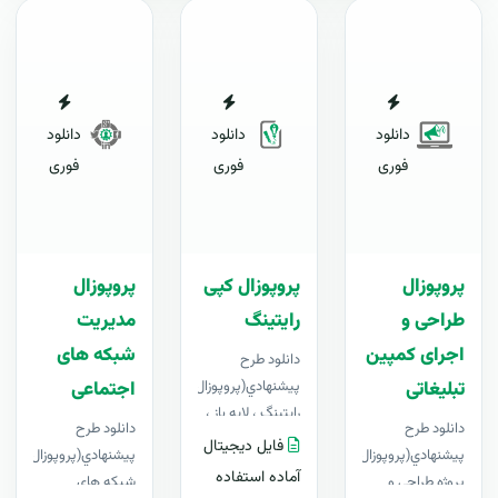
دانلود
دانلود
دانلود
فوری
فوری
فوری
پروپوزال
پروپوزال کپی
پروپوزال
طراحی و
رایتینگ
مدیریت
اجرای کمپین
شبکه های
دانلود طرح
پيشنهادي(پروپوزال)کپی
تبلیغاتی
اجتماعی
رایتینگ ، لایه باز ،
دانلود طرح
دانلود طرح
قابل ویرایش در
فایل دیجیتال
پيشنهادي(پروپوزال)
پيشنهادي(پروپوزال)مدیر
Word+ آپدیت
آماده استفاده
پروژه طراحی و
شبکه های
رایگانبرای اولین