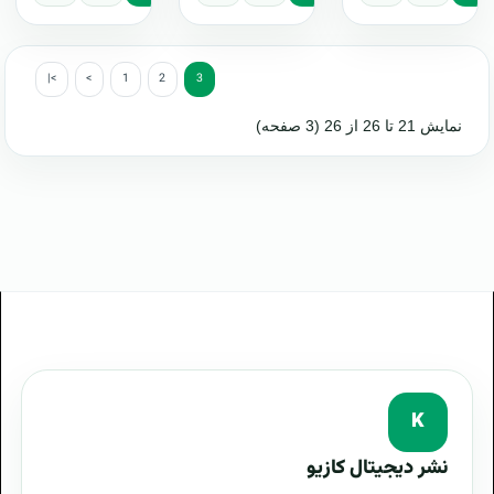
|<
<
1
2
3
نمایش 21 تا 26 از 26 (3 صفحه)
K
نشر دیجیتال کازیو