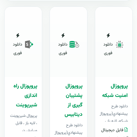
دانلود
دانلود
دانلود
فوری
فوری
فوری
پروپوزال
پروپوزال
پروپوزال راه
امنیت شبکه
پشتیبان
اندازی
گیری از
شیرپوینت
دانلود طرح
پيشنهادي(پروپوزال) امنیت
دیتابیس
پرپوزال شیرپوینت
شبکه، لایه باز ،
، لایه باز ، قابل
دانلود طرح
قابل ویرایش در
فایل دیجیتال
ویرایش در
پيشنهادي(پروپوزال)
Word+ آپدیت