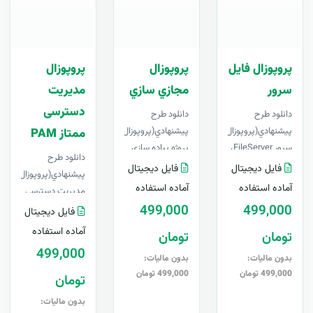
پروپوزال فایل
پروپوزال
پروپوزال
سرور
مجازي سازي
مدیریت
دسترسی
دانلود طرح
دانلود طرح
پيشنهادي(پروپوزال) فایل
پيشنهادي(پروپوزال)
ممتاز PAM
سرور FileServer،
پروژه پياده سازي
دانلود طرح
لایه باز ، قابل
مجازي سازي سرور
فایل دیجیتال
فایل دیجیتال
پيشنهادي(پروپوزال)
ویرایش در Word+
| فایل لایه باز قابل
آماده استفاده
آماده استفاده
مدیریت دسترسی
آپدیت رایگا..
ویرایش در Word+
499,000
499,000
ممتاز PAM، لایه
فایل دیجیتال
..
باز ، قابل ویرایش
آماده استفاده
تومان
تومان
در Word+ آپدیت
499,000
را..
بدون مالیات:
بدون مالیات:
499,000 تومان
499,000 تومان
تومان
بدون مالیات: