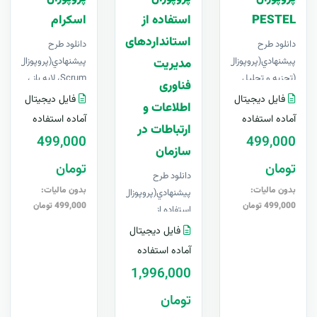
PESTEL
استفاده از
اسکرام
استانداردهای
دانلود طرح
دانلود طرح
پيشنهادي(پروپوزال) PESTEL
پيشنهادي(پروپوزال) اسکر
مدیریت
(تجزیه و تحلیل
Scrum، لایه باز ،
فناوری
عوامل محیطی بر
قابل ویرایش در
فایل دیجیتال
فایل دیجیتال
اطلاعات و
کاروکسب)- لایه
Word+ آپدیت
آماده استفاده
آماده استفاده
ارتباطات در
باز ، قابل وی..
رایگانبرای او..
499,000
499,000
سازمان
تومان
تومان
دانلود طرح
بدون مالیات:
بدون مالیات:
پيشنهادي(پروپوزال)
499,000 تومان
499,000 تومان
استفاده از
استانداردهای
فایل دیجیتال
مدیریت فناوری
آماده استفاده
اطلاعات و ارتباطات
1,996,000
در سازم..
تومان