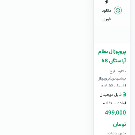
دانلود
فوری
پروپوزال نظام
آراستگی 5S
دانلود طرح
پيشنهادي(پروپوزال) نظام
آراستگی 5S، لایه
باز ، قابل ویرایش
فایل دیجیتال
در Word+ آپدیت
آماده استفاده
رایگانبرای..
499,000
تومان
بدون مالیات: