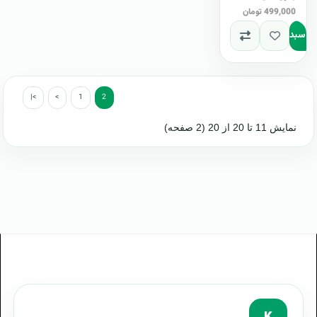
499,000 تومان
به سبد
|<
<
1
2
نمایش 11 تا 20 از 20 (2 صفحه)