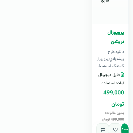
فوری
پروپوزال
نریشن
دانلود طرح
پيشنهادي(پروپوزال)
گویندگی (نریشن)،
لایه باز ، قابل
فایل دیجیتال
ویرایش در Word+
آماده استفاده
آپدیت رایگانبرای
499,000
اولی..
تومان
بدون مالیات:
499,000 تومان
به سبد