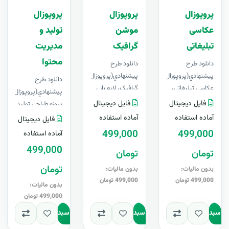
پروپوزال
پروپوزال
پروپوزال
عکاسی
موشن
تولید و
تبلیغاتی
گرافیک
مدیریت
محتوا
دانلود طرح
دانلود طرح
پيشنهادي(پروپوزال)
پيشنهادي(پروپوزال) موشن
دانلود طرح
عکاسی تبلیغاتی،
گرافیک، لایه باز ،
پيشنهادي(پروپوزال)
لایه باز ، قابل
قابل ویرایش در
فایل دیجیتال
فایل دیجیتال
پروژه طراحی تولید
ویرایش در Word+
Word+ آپدیت
و مدیریت محتوا ،
آماده استفاده
آماده استفاده
فایل دیجیتال
آپدیت رایگانبرای
رایگانای..
لایه باز ، قابل
499,000
499,000
آماده استفاده
اولین..
ویرایش در Word+
499,000
تومان
تومان
آپد..
تومان
بدون مالیات:
بدون مالیات:
499,000 تومان
499,000 تومان
بدون مالیات:
499,000 تومان
به سبد
افزودن به سبد
افزودن به سبد