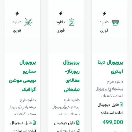
دانلود
دانلود
دانلود
فوری
فوری
فوری
پروپوزال دیتا
پروپوزال
پروپوزال
اینتری
رپورتاژ-
سناریو
مقاله‌ی
نویسی موشن
دانلود طرح
پيشنهادي(پروپوزال) دیتا
تبلیغاتی
گرافیک
اینتری، لایه باز ،
دانلود طرح
دانلود طرح
قابل ویرایش در
فایل دیجیتال
پيشنهادي(پروپوزال)
پيشنهادي(پروپوزال) سنا
Word+ آپدیت
آماده استفاده
رپورتاژ- مقاله‌ی
موشن گرافیک،
رایگانبر..
499,000
تبلیغاتی، لایه باز ،
لایه باز ، قابل
فایل دیجیتال
فایل دیجیتال
قابل ویرایش در
ویرایش در Word+
آماده استفاده
آماده استفاده