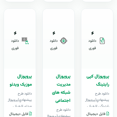
دانلود
دانلود
دانلود
فوری
فوری
فوری
پروپوزال کپی
پروپوزال
پروپوزال
رایتینگ
مدیریت
موزیک ویدئو
شبکه های
دانلود طرح
دانلود طرح
پيشنهادي(پروپوزال)کپی
پيشنهادي(پروپوزال) موز
اجتماعی
رایتینگ ، لایه باز ،
ویدئو، لایه باز ،
دانلود طرح
قابل ویرایش در
قابل ویرایش در
فایل دیجیتال
فایل دیجیتال
پيشنهادي(پروپوزال)مدیریت