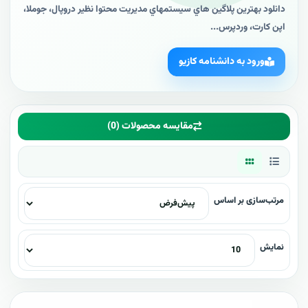
دانلود بهترين پلاگين هاي سيستمهاي مديريت محتوا نظير دروپال، جوملا،
اپن کارت، وردپرس...
ورود به دانشنامه کازیو
مقایسه محصولات (0)
مرتب‌سازی بر اساس
نمایش