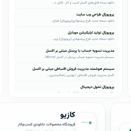
دانلود بسته فایل‌های اکسل کسب و کار ، فایل ه...
پروپوزال طراحي وب سايت
دانلود نسخه جدید طرح پيشنهادي(پروپوزال) طراح...
پروپوزال تولید اپلیکیشن موبایل
دانلود نسخه جدید طرح پیشنهادی (پروپوزال) پرو...
مدیریت تسویه حساب با پرسنل مبتنی بر اکسل
سیستم مدیریت تسویه حساب پرسنل در اکسل Micros...
سیستم هوشمند مدیریت فروش اقساطی مبتنی بر اکسل
اکسل مدیریت فروش اقساطی | بهترین راهکارمدیری...
پروپوزال تحول دیجیتال
دانلود طرح پیشنهادی (پروپوزال) تحول دیجیتال،...
پروپوزال AI
کازیو
دانلود طرح پيشنهادي(پروپوزال) هوش مصنوعی (AI...
پروپوزال بیزاجی
فروشگاه محصولات دانلودی کسب‌وکار
دانلود طرح پيشنهادي(پروپوزال) بیزاجی، لایه ب...