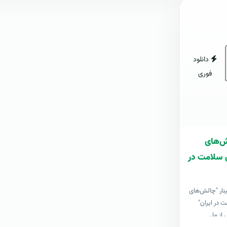
دانلود
فوری
ش‌های
سلامت در
ینار "چالش‌های
در ایران"
از ما..