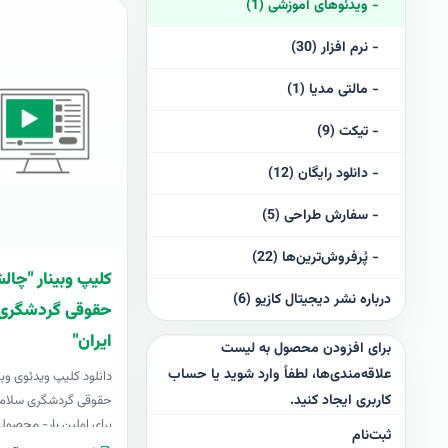
- ویدئوهای آموزشی (1)
- نرم افزار (30)
- مالتی مدیا (1)
- تيکت (9)
- دانلود رايگان (12)
- سفارش طراحی (5)
- پُرفرو‌ش‌ترین‌ها (22)
کلیپ وبینار "چال
درباره نشر دیجیتال کازیو (6)
حقوقی گردشگری 
ایران"
برای افزودن محصول به لیست
علاقه‌مندی‌ها، لطفاً وارد شوید یا حساب
دانلود کلیپ ویدئوی وب
کاربری ایجاد کنید.
حقوقی گردشگری سلامت 
برای اولین بار- محصولی 
ثبت‌نام