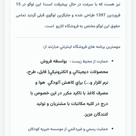
نیز هست که با سرعت در حال پیشرفت است! این لوگو در 15
فروردین 1397 طراحی شده و جایگزین لوگوی قبلی گردید
تمامی
حقوق این لوگو مختص به فروشگاه کازیو است.
مهمترين برنامه های فروشگاه اينترنتي عبارتند از:
بواسطه فروش
حمايت از محيط زيست :
محصولات ديجيتالي و الکترونيکي( فايل، طرح،
نرم افزار و...) براي کاهش آلودگي هوا و
مصرف کاغذ با تاکيد مکرر در اين خصوص با
درج در کليه مکاتبات با مشتريان و توليد
کنندگان عزيز.
حمايت رسمي و غیردائمي از موسسه خيريه کودکان