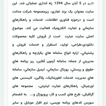
در 5 آبان سال 1394 راه اندازی عملیاتی شد. اين
کازیو
سايت بعنوان یک برند تجاری، زیرمجموعه شرکت مدانت
است و درحوزه فناوری اطلاعات، خدمات و راهکارهاي
سازماني و تجارت الکترونیک فعاليت مي کند. موضوع
اصلی سايت عبارت است از فروش کليه محصولات
دانلودی،طراحی، تولید، استقرار و خدمات فروش و
پشتيباني، ارايه انواع سامانه هاي يکپارچه و راهکارهاي
مديريتي از جمله: سامانه آزمون آنلاين، ريز برنامه هاي
حقوق و پرسنلي، پورتال سازماني، ايميل سازماني، سامانه
هاي مديريت خدمات انفورماتيک، پلاگین، لایسنس های
اورجینال، راهکارهای تجارت اینترنتی، مجموعه های
گرافیکی، طرح های کسب و کار، پروپوزال و... به انضمام
سورس کدهای برنامه نویسی، نرم افزار موبايل و سایر