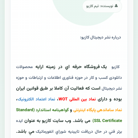
👤 نویسنده: تیم کازیو
درباره نشر دیجیتال کازيو:
یک فروشگاه حرفه اي در زمينه ارايه
کازيو
محصولات
دانلودی کسب و کار در حوزه فناوری اطلاعات و ارتباطات و حوزه
است که فعالیت آن کاملا بر طبق قوانین ايران
نشر دیجیتال
بوده و دارای
،
،
نماد بین المللی WOT
نماد اعتماد الکترونیک
و
نماد ساماندهی پایگاه اینترنتی
گواهينامه استاندارد (Standard
می باشد. وب سايت کازيو به عنوان
SSL Certificate)
ايده
مي باشد.
برتر فني در حال دريافت تاييديه شوراي انفورماتيک