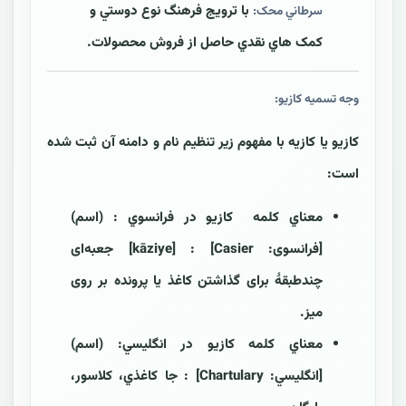
با ترويج فرهنگ نوع دوستي و
سرطاني محک:
کمک هاي نقدي حاصل از فروش محصولات.
وجه تسمیه کازيو:
کازيو يا کازيه با مفهوم زير تنظيم نام و دامنه آن ثبت شده
است:
معناي کلمه کازيو در فرانسوي : (اسم)
[فرانسوی: Casier] : [kāziye] جعبه‌ای
چندطبقۀ برای گذاشتن کاغذ یا پرونده بر روی
میز.
معناي کلمه کازيو در انگليسي: (اسم)
[انگليسي: Chartulary] : جا کاغذي، کلاسور،