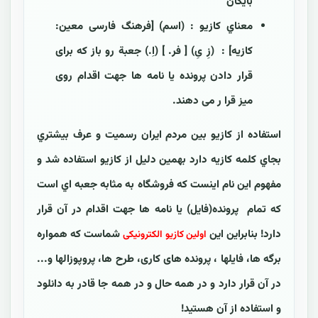
بايگان
معناي کازيو : (اسم) [فرهنگ فارسی معین:
کازيه] : (زِ یِ) [ فر. ] (اِ.) جعبة رو باز که برای
قرار دادن پرونده یا نامه ها جهت اقدام روی
میز قرا ر می دهند.
استفاده از کازيو بين مردم ايران رسميت و عرف بيشتري
بجاي کلمه کازيه دارد بهمين دليل از کازيو استفاده شد و
مفهوم اين نام اينست که فروشگاه به مثابه جعبه اي است
که تمام پرونده(فايل) یا نامه ها جهت اقدام در آن قرار
دارد! بنابراین این
شماست که همواره
اولین کازیو الکترونیکی
برگه ها، فایلها ، پرونده های کاری، طرح ها، پروپوزالها و...
در آن قرار دارد و در همه حال و در همه جا قادر به دانلود
و استفاده از آن هستید!