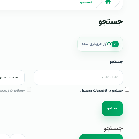
جستجو
جستجو
۲۷
✓
بار خریداری شده
جستجو
جستجو در توضیحات محصول
جستجو در زیردست
جستجو
جستجو