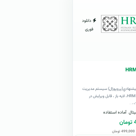
دانلود
فوری
پيشنهادي(پروپوزال) سیستم مدیریت
منابع انسانی HRM، لایه باز ، قابل ویرایش در
تال
آماده استفاده
ن
ن