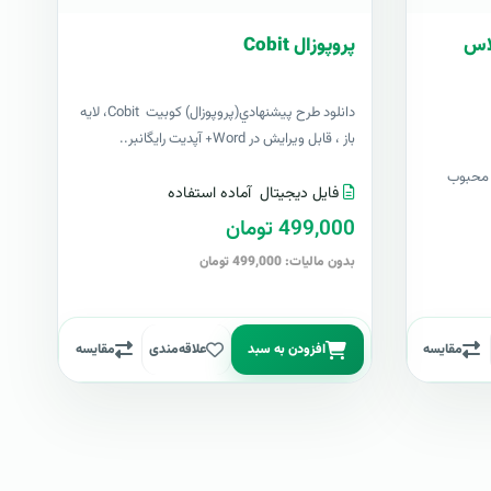
اس
پروپوزال Cobit
دانلود طرح پيشنهادي(پروپوزال) کوبیت Cobit، لایه
باز ، قابل ویرایش در Word+ آپدیت رایگانبر..
Manageengine ServiceDes محبوب
فایل دیجیتال
آماده استفاده
499,000 تومان
بدون مالیات: 499,000 تومان
مقایسه
افزودن به سبد
علاقه‌مندی
مقایسه