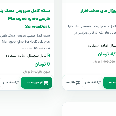
وزال‌های سخت‌افزار
بسته کامل سرویس دسک پل
فارسی Manageengine
ServiceDesk
کامل پروپوزال‌های تخصصی سخت‌افزار
یل های لایه باز قابل ویرایش در ..
بسته کامل فارسی سرویس دسک پلاس
k plus
تال
آماده استفاده
ترین نرم افزار مدیری..
مان
فایل دیجیتال
آماده استفاده
ن
0 تومان
بدون مالیات: 0 تومان
به سبد
علاقه‌مندی
مقایسه
افزودن به سبد
علاقه‌مندی