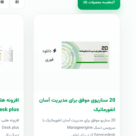
مقایسه محصولات (0)
دانلود
فوری
20 سناریوی موفق برای مدیریت آسان
انفورماتیک
esk plus
20 سناریو موفق برای مدیریت آسان انفورماتیک با
سرویس دسک Manageengine
us
Servicedesk اثری برای تمام..
دسک پلا..