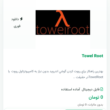
دانلود
فوری
Towel Root
بهترين راهکار براي رووت کردن گوشي اندرويد بدون نياز به کامپيوترتاول رووت يا
TowelRootدر حقيقت ..
فایل دیجیتال
آماده استفاده
0 تومان
بدون مالیات: 0 تومان