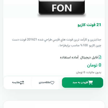
21 فونت کازيو
جذابترين و کارآمد ترين فونت هاي فارسي طراحي شده 201621 فونت دست
چين کازيو 100% مناسب برايطراحا..
فایل دیجیتال
آماده استفاده
0 تومان
بدون مالیات: 0 تومان
افزودن به سبد
علاقه‌مندی
مقایسه