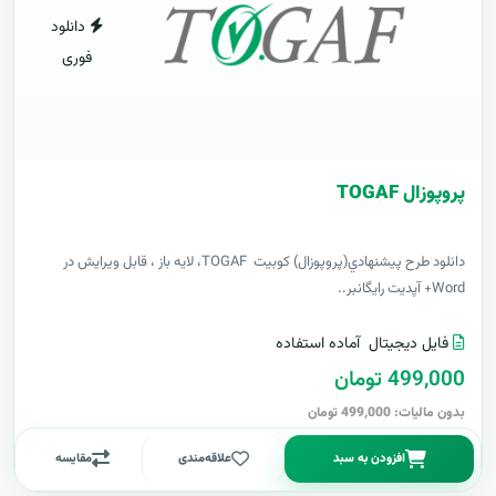
دانلود
فوری
پروپوزال TOGAF
دانلود طرح پيشنهادي(پروپوزال) کوبیت TOGAF، لایه باز ، قابل ویرایش در
Word+ آپدیت رایگانبر..
فایل دیجیتال
آماده استفاده
499,000 تومان
بدون مالیات: 499,000 تومان
افزودن به سبد
علاقه‌مندی
مقایسه