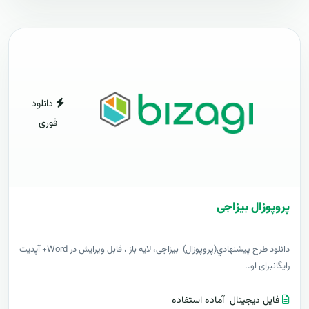
دانلود
فوری
پروپوزال بیزاجی
دانلود طرح پيشنهادي(پروپوزال) بیزاجی، لایه باز ، قابل ویرایش در Word+ آپدیت
رایگانبرای او..
فایل دیجیتال
آماده استفاده