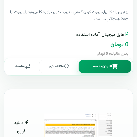
بهترين راهکار براي رووت کردن گوشي اندرويد بدون نياز به کامپيوترتاول رووت يا
TowelRootدر حقيقت ..
فایل دیجیتال
آماده استفاده
0 تومان
بدون مالیات: 0 تومان
افزودن به سبد
علاقه‌مندی
مقایسه
دانلود
فوری