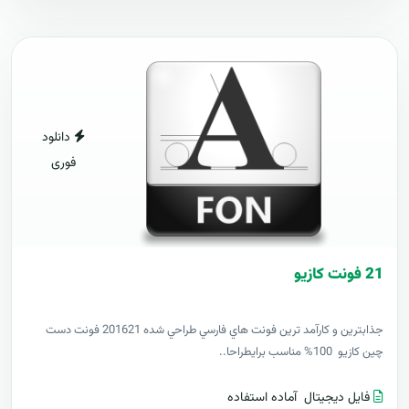
دانلود
فوری
21 فونت کازيو
جذابترين و کارآمد ترين فونت هاي فارسي طراحي شده 201621 فونت دست
چين کازيو 100% مناسب برايطراحا..
فایل دیجیتال
آماده استفاده