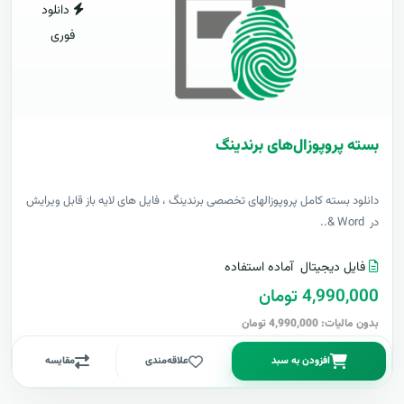
دانلود
فوری
بسته پروپوزال‌های برندینگ
دانلود بسته کامل پروپوزالهای تخصصی برندینگ ، فایل های لایه باز قابل ویرایش
در Word &..
فایل دیجیتال
آماده استفاده
4,990,000 تومان
بدون مالیات: 4,990,000 تومان
افزودن به سبد
علاقه‌مندی
مقایسه