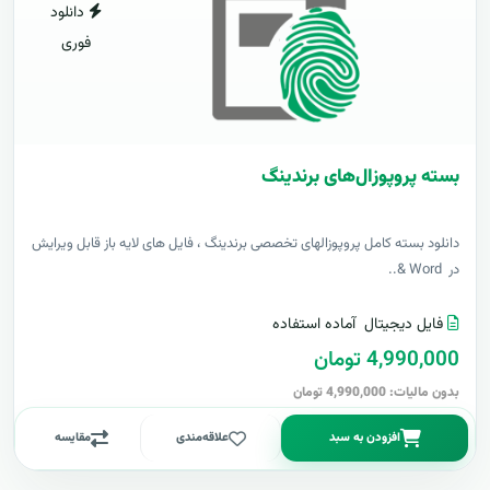
دانلود
فوری
بسته پروپوزال‌های برندینگ
دانلود بسته کامل پروپوزالهای تخصصی برندینگ ، فایل های لایه باز قابل ویرایش
در Word &..
فایل دیجیتال
آماده استفاده
4,990,000 تومان
بدون مالیات: 4,990,000 تومان
افزودن به سبد
علاقه‌مندی
مقایسه