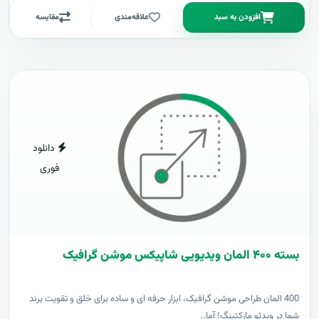
افزودن به سبد
علاقه‌مندی
مقایسه
دانلود
فوری
بسته ۴۰۰ المان ویدیویی شاپیکس موشن گرافیک
400 المان طراحی موشن گرافیک، ابزار حرفه ای و ساده برای خلق و تقویت برند
شما در ویدئو مارکتینگ! آما..