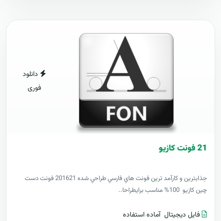
دانلود
فوری
21 فونت کازيو
جذابترين و کارآمد ترين فونت هاي فارسي طراحي شده 201621 فونت دست
چين کازيو 100% مناسب برايطراحا..
فایل دیجیتال
آماده استفاده