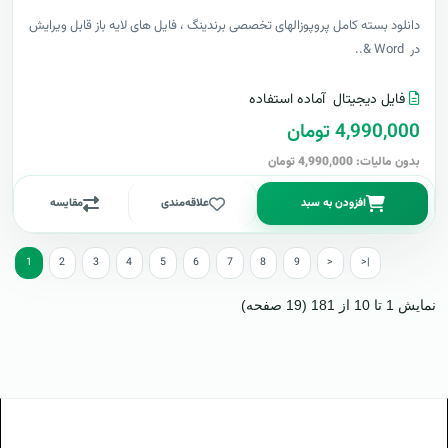
دانلود بسته کامل پروپوزالهای تخصصی برندینگ ، فایل های لایه باز قابل ویرایش
در Word &..
فایل دیجیتال
آماده استفاده
4,990,000 تومان
بدون مالیات: 4,990,000 تومان
افزودن به سبد
علاقه‌مندی
مقایسه
1
2
3
4
5
6
7
8
9
>
>|
نمایش 1 تا 10 از 181 (19 صفحه)