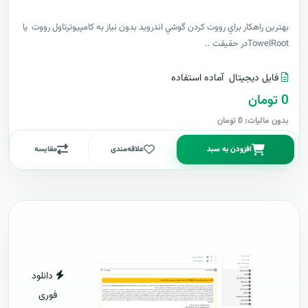
بهترين راهکار براي رووت کردن گوشي اندرويد بدون نياز به کامپيوترتاول رووت يا
TowelRootدر حقيقت ..
فایل دیجیتال
آماده استفاده
0 تومان
بدون مالیات: 0 تومان
افزودن به سبد
علاقه‌مندی
مقایسه
دانلود
فوری