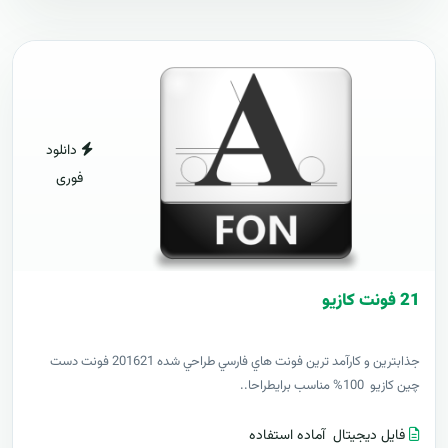
دانلود
فوری
21 فونت کازيو
جذابترين و کارآمد ترين فونت هاي فارسي طراحي شده 201621 فونت دست
چين کازيو 100% مناسب برايطراحا..
فایل دیجیتال
آماده استفاده