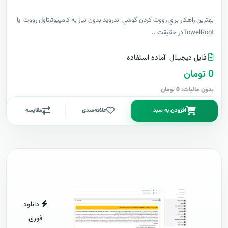
بهترين راهکار براي رووت کردن گوشي اندرويد بدون نياز به کامپيوترتاول رووت يا
TowelRootدر حقيقت ..
فایل دیجیتال
آماده استفاده
0 تومان
بدون مالیات: 0 تومان
افزودن به سبد
علاقه‌مندی
مقایسه
دانلود
فوری