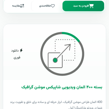
افزودن به سبد
علاقه‌مندی
مقایسه
دانلود
فوری
بسته ۴۰۰ المان ویدیویی شاپیکس موشن گرافیک
400 المان طراحی موشن گرافیک، ابزار حرفه ای و ساده برای خلق و تقویت برند
شما در ویدئو مارکتینگ! آما..