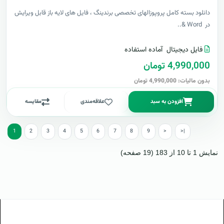
دانلود بسته کامل پروپوزالهای تخصصی برندینگ ، فایل های لایه باز قابل ویرایش
در Word &..
فایل دیجیتال
آماده استفاده
4,990,000 تومان
بدون مالیات: 4,990,000 تومان
افزودن به سبد
علاقه‌مندی
مقایسه
1
2
3
4
5
6
7
8
9
>
>|
نمایش 1 تا 10 از 183 (19 صفحه)