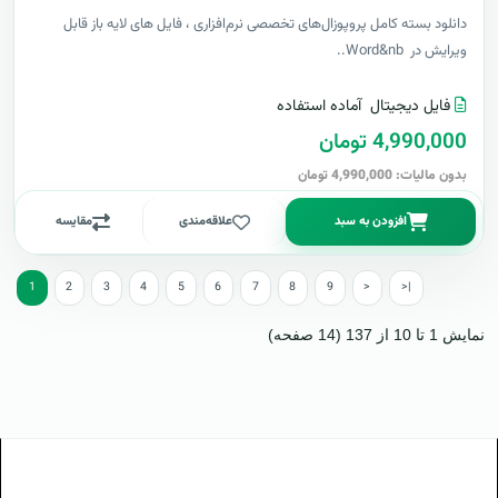
دانلود بسته کامل پروپوزال‌های تخصصی نرم‌افزاری ، فایل های لایه باز قابل
ویرایش در Word&nb..
فایل دیجیتال
آماده استفاده
4,990,000 تومان
بدون مالیات: 4,990,000 تومان
افزودن به سبد
علاقه‌مندی
مقایسه
1
2
3
4
5
6
7
8
9
>
>|
نمایش 1 تا 10 از 137 (14 صفحه)