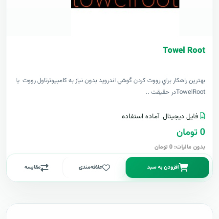
Towel Root
بهترين راهکار براي رووت کردن گوشي اندرويد بدون نياز به کامپيوترتاول رووت يا
TowelRootدر حقيقت ..
فایل دیجیتال
آماده استفاده
0 تومان
بدون مالیات: 0 تومان
افزودن به سبد
علاقه‌مندی
مقایسه