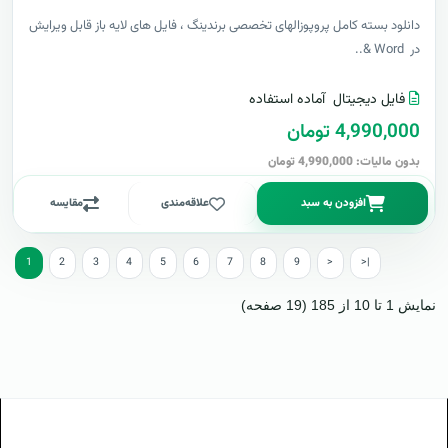
دانلود بسته کامل پروپوزالهای تخصصی برندینگ ، فایل های لایه باز قابل ویرایش
در Word &..
فایل دیجیتال
آماده استفاده
4,990,000 تومان
بدون مالیات: 4,990,000 تومان
افزودن به سبد
علاقه‌مندی
مقایسه
1
2
3
4
5
6
7
8
9
>
>|
نمایش 1 تا 10 از 185 (19 صفحه)