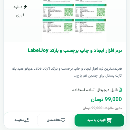
دانلود
فوری
نرم افزار ایجاد و چاپ برچسب و بارکد LabelJoy
قدرتمندترين نرم افزار ایجاد و چاپ برچسب و بارکد LabelJoy1.ميخواهيد يك
كارت پستال براي چندين نفر يا چ..
فایل دیجیتال
آماده استفاده
99,000 تومان
بدون مالیات: 99,000 تومان
افزودن به سبد
علاقه‌مندی
مقایسه