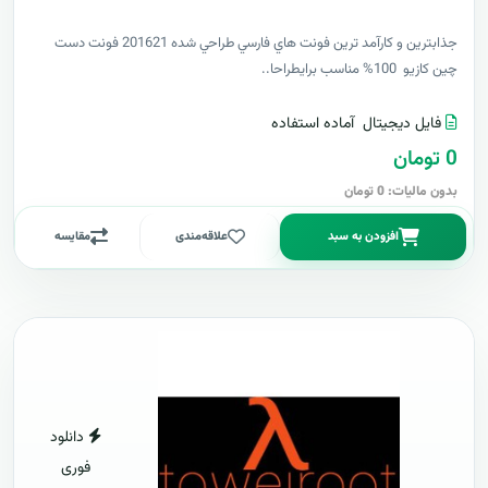
جذابترين و کارآمد ترين فونت هاي فارسي طراحي شده 201621 فونت دست
چين کازيو 100% مناسب برايطراحا..
فایل دیجیتال
آماده استفاده
0 تومان
بدون مالیات: 0 تومان
افزودن به سبد
علاقه‌مندی
مقایسه
دانلود
فوری