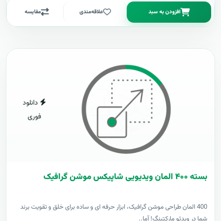
افزودن به سبد
علاقه‌مندی
مقایسه
دانلود
فوری
بسته ۴۰۰ المان ویدیویی شاپیکس موشن گرافیک
400 المان طراحی موشن گرافیک، ابزار حرفه ای و ساده برای خلق و تقویت برند
شما در ویدئو مارکتینگ! آما..