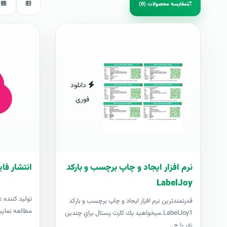
مقایسه محصولات (0)
دانلود
فوری
نرم افزار ایجاد و چاپ برچسب و بارکد
انتشار فای
LabelJoy
توليد کننده ع
قدرتمندترين نرم افزار ایجاد و چاپ برچسب و بارکد
مطالعه نمایی
LabelJoy1.ميخواهيد يك كارت پستال براي چندين
نفر يا چ..