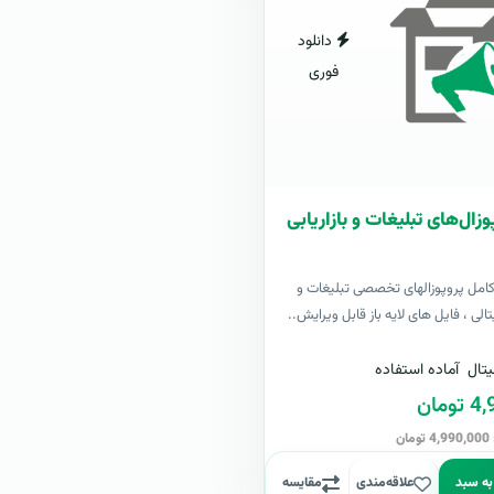
دانلود
فوری
زال‌های تبلیغات و بازاریابی
کامل پروپوزالهای تخصصی تبلیغات و
یتالی ، فایل های لایه باز قابل ویرایش..
تال
آماده استفاده
مان
ن
به سبد
علاقه‌مندی
مقایسه