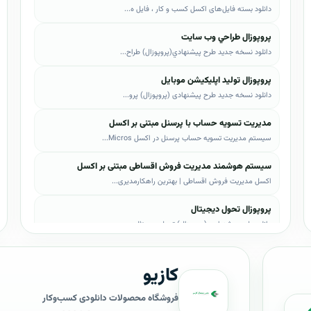
دانلود بسته فایل‌های اکسل کسب و کار ، فایل ه...
پروپوزال طراحي وب سايت
دانلود نسخه جدید طرح پيشنهادي(پروپوزال) طراح...
پروپوزال تولید اپلیکیشن موبایل
دانلود نسخه جدید طرح پیشنهادی (پروپوزال) پرو...
مدیریت تسویه حساب با پرسنل مبتنی بر اکسل
سیستم مدیریت تسویه حساب پرسنل در اکسل Micros...
سیستم هوشمند مدیریت فروش اقساطی مبتنی بر اکسل
اکسل مدیریت فروش اقساطی | بهترین راهکارمدیری...
پروپوزال تحول دیجیتال
دانلود طرح پیشنهادی (پروپوزال) تحول دیجیتال،...
پروپوزال AI
کازیو
دانلود طرح پيشنهادي(پروپوزال) هوش مصنوعی (AI...
پروپوزال بیزاجی
فروشگاه محصولات دانلودی کسب‌وکار
دانلود طرح پيشنهادي(پروپوزال) بیزاجی، لایه ب...