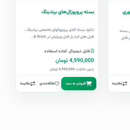
وری
بسته پروپوزال‌های برندینگ
دانلود بسته کامل پروپوزالهای تخصصی برندینگ ،
ی بسته
فایل های لایه باز قابل ویرایش در Word &..
 قابل
فایل دیجیتال
آماده استفاده
4,990,000 تومان
بدون مالیات: 4,990,000 تومان
مقایسه
افزودن به سبد
علاقه‌مندی
مقایسه