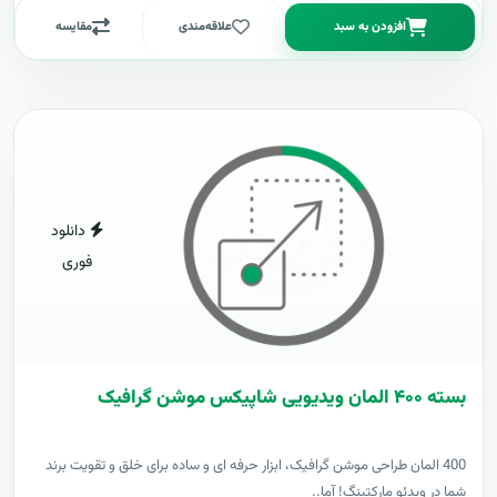
افزودن به سبد
علاقه‌مندی
مقایسه
دانلود
فوری
بسته ۴۰۰ المان ویدیویی شاپیکس موشن گرافیک
400 المان طراحی موشن گرافیک، ابزار حرفه ای و ساده برای خلق و تقویت برند
شما در ویدئو مارکتینگ! آما..