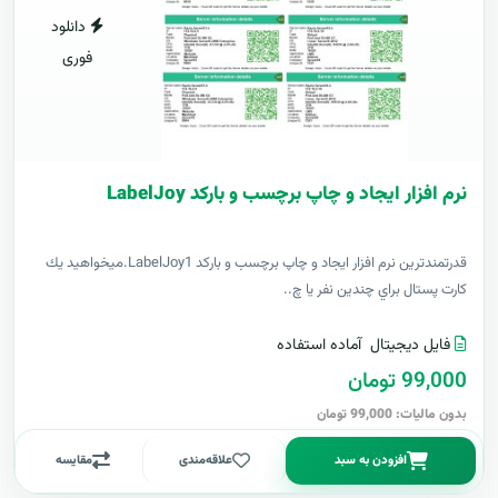
دانلود
فوری
نرم افزار ایجاد و چاپ برچسب و بارکد LabelJoy
قدرتمندترين نرم افزار ایجاد و چاپ برچسب و بارکد LabelJoy1.ميخواهيد يك
كارت پستال براي چندين نفر يا چ..
فایل دیجیتال
آماده استفاده
99,000 تومان
بدون مالیات: 99,000 تومان
افزودن به سبد
علاقه‌مندی
مقایسه