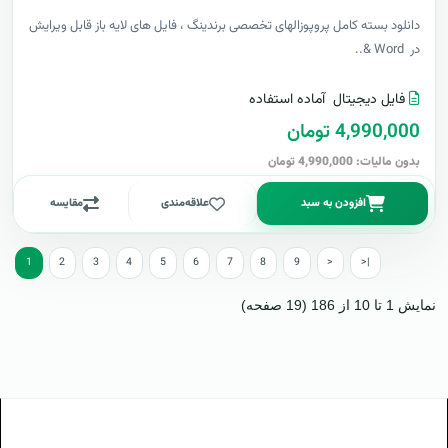
دانلود بسته کامل پروپوزالهای تخصصی برندینگ ، فایل های لایه باز قابل ویرایش
در Word &..
فایل دیجیتال
آماده استفاده
4,990,000 تومان
بدون مالیات: 4,990,000 تومان
افزودن به سبد
علاقه‌مندی
مقایسه
1
2
3
4
5
6
7
8
9
>
>|
نمایش 1 تا 10 از 186 (19 صفحه)