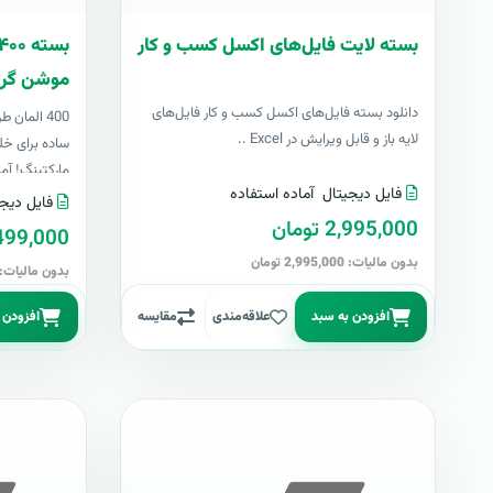
بسته لایت فایل‌های اکسل کسب و کار
موشن گرا
دانلود بسته فایل‌های اکسل کسب و کار فایل‌های
400 المان
لایه باز و قابل ویرایش در Excel ..
ساده برای خل
مارکتینگ! آما
فایل دیجیتال
آماده استفاده
فایل دیجی
2,995,000 تومان
499,000 توما
بدون مالیات: 2,995,000 تومان
بدون مالیات: 499,000 توما
افزودن به سبد
علاقه‌مندی
مقایسه
افزودن 