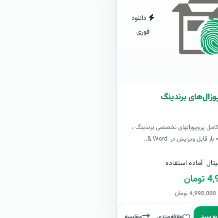
دانلود
فوری
وزال‌های برندینگ
کامل پروپوزالهای تخصصی برندینگ ،
ز قابل ویرایش در Word &..
تال
آماده استفاده
مان
ن
به سبد
علاقه‌مندی
مقایسه