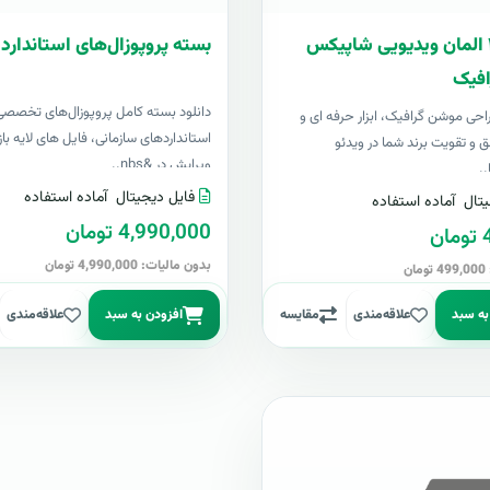
بسته ۴۰۰ المان ویدیویی شاپیکس
بسته پروپوزال‌های استاندارد 
فیک
دانلود بسته کامل پروپوزال‌های تخصصی
 طراحی موشن گرافیک، ابزار حرفه ای و
استانداردهای سازمانی، فایل های لایه باز
ق و تقویت برند شما در ویدئو
ویرایش در &nbs..
..
فایل دیجیتال
آماده استفاده
تال
آماده استفاده
4,990,000 تومان
ن
بدون مالیات: 4,990,000 تومان
ن
به سبد
علاقه‌مندی
مقایسه
افزودن به سبد
علاقه‌مندی