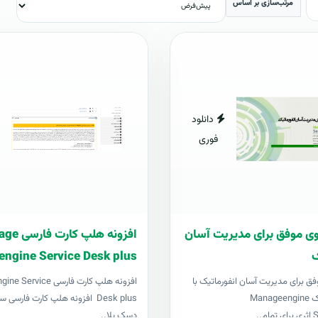
مرتب‌سازی بر اساس
دانلود
فوری
ریوی موفق برای مدیریت آسان
افزونه هلپ ک
ک
engine Service Desk plus
موفق برای مدیریت آسان انفورماتیک با
افزونه هلپ کارت فارسی ce
سرویس دسک Manageengine
Desk plus افزونه هلپ کارت فارس
م..
دسک پلا..