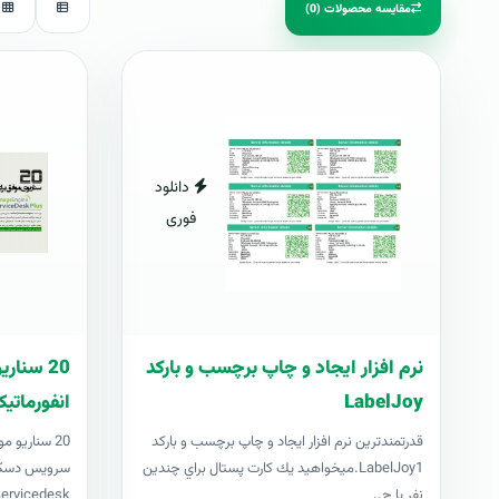
مقایسه محصولات (0)
دانلود
فوری
نرم افزار ایجاد و چاپ برچسب و بارکد
20 سنا
LabelJoy
انفورماتی
قدرتمندترين نرم افزار ایجاد و چاپ برچسب و بارکد
20 سناریو 
LabelJoy1.ميخواهيد يك كارت پستال براي چندين
نفر يا چ..
Servicedesk اثری برای تما