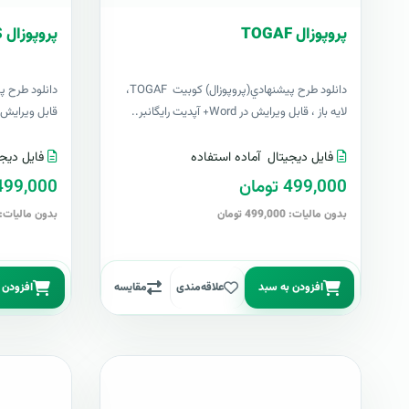
پروپوزال TOGAF
پروپوزال BPMS
دانلود طرح پيشنهادي(پروپوزال) کوبیت TOGAF،
لایه باز ، قابل ویرایش در Word+ آپدیت رایگانبر..
قابل ویرایش در Word+ آپدیت رایگانبر
فایل دیجیتال
آماده استفاده
فایل دیجی
499,000 تومان
499,000 توما
بدون مالیات: 499,000 تومان
بدون مالیات: 499,000 توما
افزودن به سبد
علاقه‌مندی
مقایسه
افزودن 