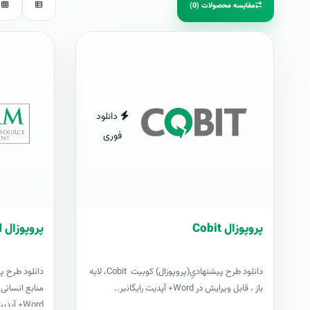
مقایسه محصولات (0)
دانلود
فوری
پروپوزال Cobit
پروپوزال HRM
دانلود طرح پيشنهادي(پروپوزال) کوبیت Cobit، لایه
دانلود طرح 
باز ، قابل ویرایش در Word+ آپدیت رایگانبر..
Word+ آپدیت ر..