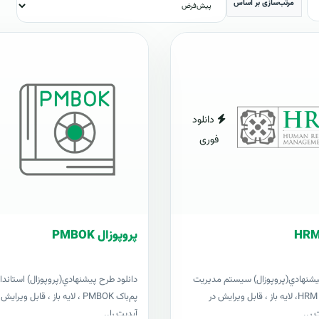
مرتب‌سازی بر اساس
دانلود
فوری
پروپوزال PMBOK
پيشنهادي(پروپوزال) سیستم مدیریت
دانلود طرح پيشنهادي(پروپوزال) استاندار
منابع انسانی HRM، لایه باز ، قابل ویرایش در
آپدیت را..