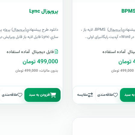
پروپوزال Lync
دانلود طرح پيشنهادي(پروپوزال) BPMS، لایه باز ،
دانلود طرح پيشنهادي(پروپوزال) پروژه پي
ای اولی..
سازي Lync فایل لایه باز قابل ویرایش در Word ..
تال
آماده استفاده
فایل دیجیتال
آماده استفاده
ن
499,000 تومان
ن
بدون مالیات: 499,000 تومان
به سبد
علاقه‌مندی
مقایسه
افزودن به سبد
علاقه‌مندی