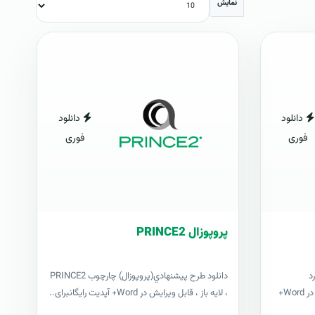
نمایش
دانلود
دانلود
فوری
فوری
پروپوزال PRINCE2
د
دانلود طرح پيشنهادي(پروپوزال) چارچوب PRINCE2
پم‌باک PMBOK ، لایه باز ، قابل ویرایش در Word+
، لایه باز ، قابل ویرایش در Word+ آپدیت رایگانبرای..