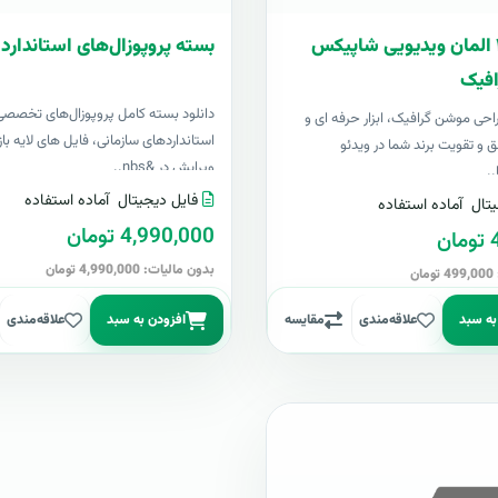
بسته ۴۰۰ المان ویدیویی شاپیکس
بسته پروپوزال‌های استاندارد 
فیک
دانلود بسته کامل پروپوزال‌های تخصصی
 طراحی موشن گرافیک، ابزار حرفه ای و
استانداردهای سازمانی، فایل های لایه باز
ق و تقویت برند شما در ویدئو
ویرایش در &nbs..
..
فایل دیجیتال
آماده استفاده
تال
آماده استفاده
4,990,000 تومان
ن
بدون مالیات: 4,990,000 تومان
ن
به سبد
علاقه‌مندی
مقایسه
افزودن به سبد
علاقه‌مندی