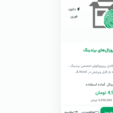
دانلود
فوری
وزال‌های برندینگ
کامل پروپوزالهای تخصصی برندینگ ،
ز قابل ویرایش در Word &..
تال
آماده استفاده
مان
ن
به سبد
علاقه‌مندی
مقایسه