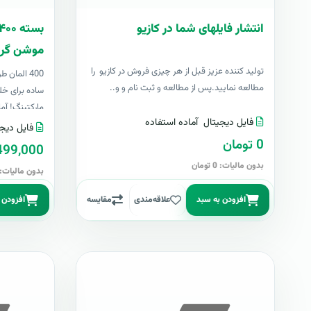
انتشار فایلهای شما در کازیو
موشن گرا
توليد کننده عزيز قبل از هر چیزی فروش در کازیو را
400 المان
مطالعه نمایید.پس از مطالعه و ثبت نام و و..
ساده برای خل
مارکتینگ! آما
فایل دیجیتال
آماده استفاده
فایل دیجی
0 تومان
499,000 توما
بدون مالیات: 0 تومان
بدون مالیات: 499,000 توما
افزودن به سبد
علاقه‌مندی
مقایسه
افزودن 