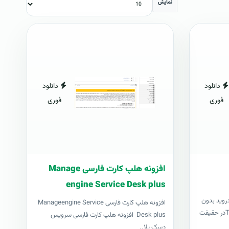
نمایش
دانلود
دانلود
فوری
فوری
افزونه هلپ کارت فارسی Manage
engine Service Desk plus
درويد بدون
افزونه هلپ کارت فارسی Manageengine Service
نياز به کامپيوترتاول رووت يا TowelRootدر حقيقت
Desk plus افزونه هلپ کارت فارسی سرویس
دسک پلا..