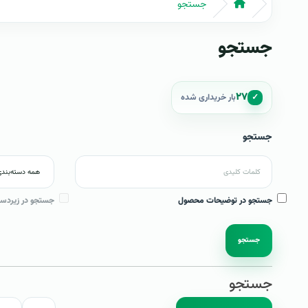
جستجو
جستجو
۲۷
✓
بار خریداری شده
جستجو
جستجو در توضیحات محصول
جستجو در زیردست
جستجو
جستجو