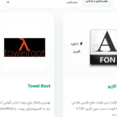
مرتب‌سازی بر اساس
دانلود
فوری
Towel Root
ارآمد ترين فونت هاي فارسي طراحي
بهترين راهکار براي رووت کردن گوشي ان
شده 201621 فونت دست چين کازيو 100%
احا..
..