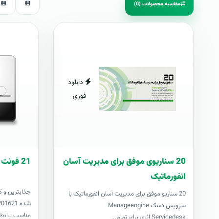
مقایسه محصولات (0)
دانلود
فوری
20 سناریوی موفق برای مدیریت آسان
21 فونت کازيو
انفورماتیک
جذابترين و ک
20 سناریو موفق برای مدیریت آسان انفورماتیک با
سرویس دسک Manageengine
مناسب برايطر
Servicedesk اثری برای تمام..