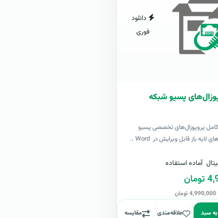
دانلود
فوری
وزال‌های پسیو شبکه
کامل پروپوزال‌های تخصصی پسیو
لایه باز قابل ویرایش در Word ..
تال
آماده استفاده
مان
ن
به سبد
علاقه‌مندی
مقایسه