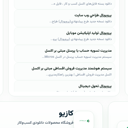
دانلود بسته فایل‌های اکسل کسب و کار ، فایل ه...
پروپوزال طراحي وب سايت
دانلود نسخه جدید طرح پيشنهادي(پروپوزال) طراح...
پروپوزال تولید اپلیکیشن موبایل
دانلود نسخه جدید طرح پیشنهادی (پروپوزال) پرو...
مدیریت تسویه حساب با پرسنل مبتنی بر اکسل
سیستم مدیریت تسویه حساب پرسنل در اکسل Micros...
سیستم هوشمند مدیریت فروش اقساطی مبتنی بر اکسل
اکسل مدیریت فروش اقساطی | بهترین راهکارمدیری...
پروپوزال تحول دیجیتال
دانلود طرح پیشنهادی (پروپوزال) تحول دیجیتال،...
پروپوزال AI
کازیو
دانلود طرح پيشنهادي(پروپوزال) هوش مصنوعی (AI...
پروپوزال بیزاجی
فروشگاه محصولات دانلودی کسب‌وکار
دانلود طرح پيشنهادي(پروپوزال) بیزاجی، لایه ب...