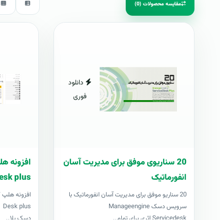
مقایسه محصولات (0)
دانلود
فوری
20 سناریوی موفق برای مدیریت آسان
انفورماتیک
esk plus
20 سناریو موفق برای مدیریت آسان انفورماتیک با
سرویس دسک Manageengine
us
Servicedesk اثری برای تمام..
دسک پلا..