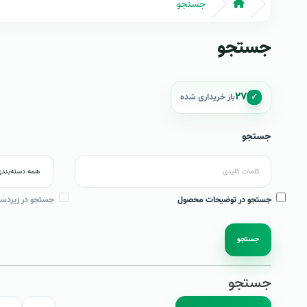
جستجو
جستجو
۲۷
✓
بار خریداری شده
جستجو
جستجو در توضیحات محصول
جستجو در زیردست
جستجو
جستجو