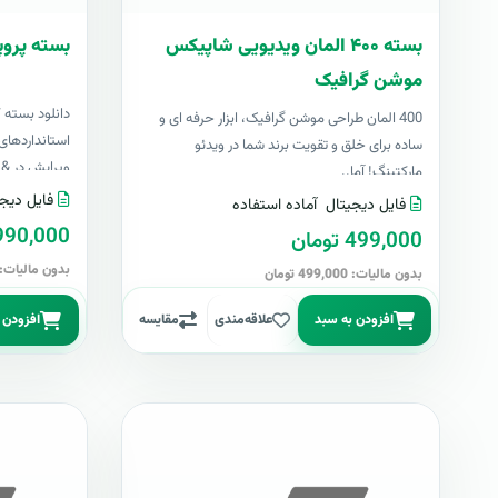
بسته ۴۰۰ المان ویدیویی شاپیکس
بسته پروپ
موشن گرافیک
دانلود بسته 
400 المان طراحی موشن گرافیک، ابزار حرفه ای و
استانداردهای 
ساده برای خلق و تقویت برند شما در ویدئو
ویرایش در &nbs..
مارکتینگ! آما..
فایل دیجی
فایل دیجیتال
آماده استفاده
4,990,000 تو
499,000 تومان
بدون مالیات: 4,990,000 توما
بدون مالیات: 499,000 تومان
افزودن به سبد
علاقه‌مندی
مقایسه
افزودن 