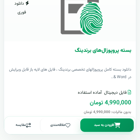
دانلود
فوری
بسته پروپوزال‌های برندینگ
دانلود بسته کامل پروپوزالهای تخصصی برندینگ ، فایل های لایه باز قابل ویرایش
در Word &..
فایل دیجیتال
آماده استفاده
4,990,000 تومان
بدون مالیات: 4,990,000 تومان
افزودن به سبد
علاقه‌مندی
مقایسه