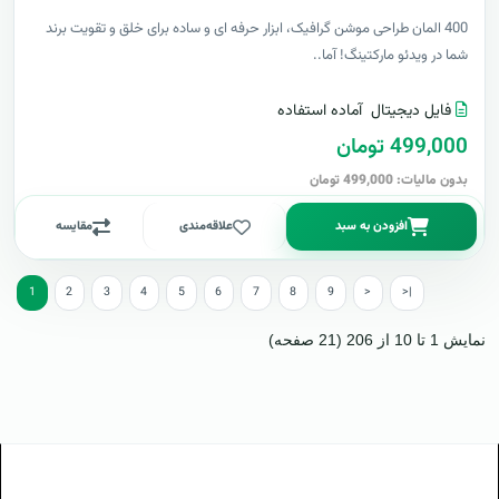
400 المان طراحی موشن گرافیک، ابزار حرفه ای و ساده برای خلق و تقویت برند
شما در ویدئو مارکتینگ! آما..
فایل دیجیتال
آماده استفاده
499,000 تومان
بدون مالیات: 499,000 تومان
افزودن به سبد
علاقه‌مندی
مقایسه
1
2
3
4
5
6
7
8
9
>
>|
نمایش 1 تا 10 از 206 (21 صفحه)