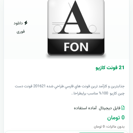
دانلود
فوری
21 فونت کازيو
جذابترين و کارآمد ترين فونت هاي فارسي طراحي شده 201621 فونت دست
چين کازيو 100% مناسب برايطراحا..
فایل دیجیتال
آماده استفاده
0 تومان
بدون مالیات: 0 تومان