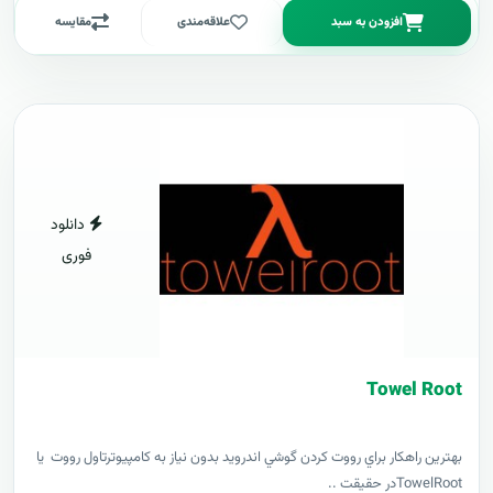
افزودن به سبد
علاقه‌مندی
مقایسه
دانلود
فوری
Towel Root
بهترين راهکار براي رووت کردن گوشي اندرويد بدون نياز به کامپيوترتاول رووت يا
TowelRootدر حقيقت ..