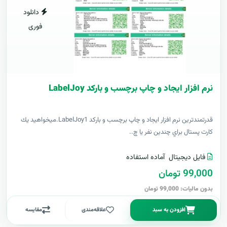
دانلود
فوری
نرم افزار ایجاد و چاپ برچسب و بارکد LabelJoy
قدرتمندترين نرم افزار ایجاد و چاپ برچسب و بارکد LabelJoy1.ميخواهيد يك
كارت پستال براي چندين نفر يا چ..
فایل دیجیتال
آماده استفاده
99,000 تومان
بدون مالیات: 99,000 تومان
افزودن به سبد
علاقه‌مندی
مقایسه