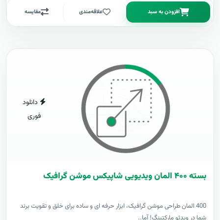
افزودن به سبد
علاقه‌مندی
مقایسه
دانلود
فوری
بسته ۴۰۰ المان ویدیویی شاپیکس موشن گرافیک
400 المان طراحی موشن گرافیک، ابزار حرفه ای و ساده برای خلق و تقویت برند
شما در ویدئو مارکتینگ! آما..