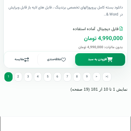
دانلود بسته کامل پروپوزالهای تخصصی برندینگ ، فایل های لایه باز قابل ویرایش
در Word &..
فایل دیجیتال
آماده استفاده
4,990,000 تومان
بدون مالیات: 4,990,000 تومان
افزودن به سبد
علاقه‌مندی
مقایسه
1
2
3
4
5
6
7
8
9
>
>|
نمایش 1 تا 10 از 181 (19 صفحه)