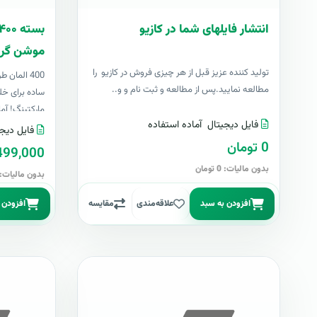
انتشار فایلهای شما در کازیو
موشن گرا
توليد کننده عزيز قبل از هر چیزی فروش در کازیو را
400 المان
مطالعه نمایید.پس از مطالعه و ثبت نام و و..
ساده برای خل
مارکتینگ! آما
فایل دیجیتال
آماده استفاده
فایل دیجی
0 تومان
499,000 توما
بدون مالیات: 0 تومان
بدون مالیات: 499,000 توما
افزودن به سبد
علاقه‌مندی
مقایسه
افزودن 