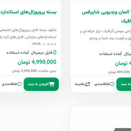
بسته ۴۰۰ المان ویدیویی شاپیکس
بسته پروپوزال‌های استاندارد 
فیک
دانلود بسته کامل پروپوزال‌های تخصصی
 طراحی موشن گرافیک، ابزار حرفه ای و
استانداردهای سازمانی، فایل های لایه باز
ق و تقویت برند شما در ویدئو
ویرایش در &nbs..
..
فایل دیجیتال
آماده استفاده
تال
آماده استفاده
4,990,000 تومان
ن
بدون مالیات: 4,990,000 تومان
ن
به سبد
علاقه‌مندی
مقایسه
افزودن به سبد
علاقه‌مندی