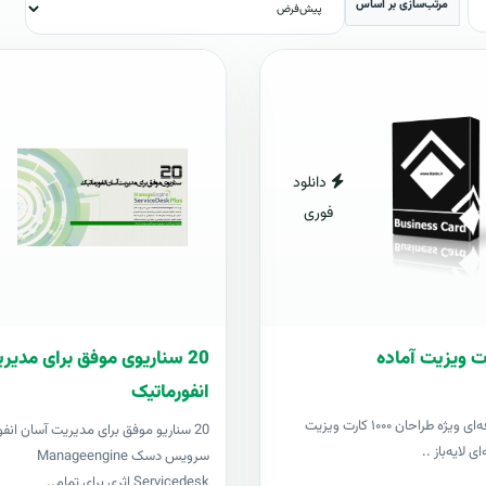
مرتب‌سازی بر اساس
دانلود
فوری
20 سناریوی موفق برای مدی
انفورماتیک
مجموعه حرفه‌ای ویژه طراحان ۱۰۰۰ کارت ویزیت
20 سناریو موفق برای مدیریت آسان انفو
ی لایه‌باز ..
سرویس دسک Manageengine
Servicedesk اثری برای تمام..