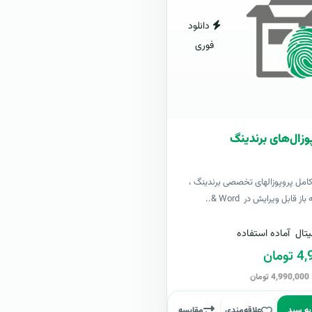
دانلود
فوری
وزال‌های برندینگ
کامل پروپوزالهای تخصصی برندینگ ،
ز قابل ویرایش در Word &..
تال
آماده استفاده
مان
ن
به سبد
علاقه‌مندی
مقایسه