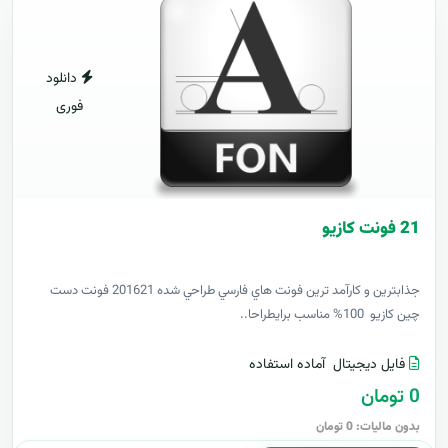
دانلود
فوری
21 فونت کازيو
جذابترين و کارآمد ترين فونت هاي فارسي طراحي شده 201621 فونت دست
چين کازيو 100% مناسب برايطراحا..
فایل دیجیتال
آماده استفاده
0 تومان
بدون مالیات: 0 تومان