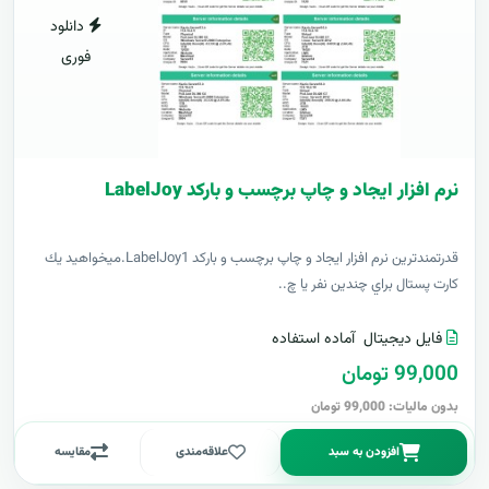
دانلود
فوری
نرم افزار ایجاد و چاپ برچسب و بارکد LabelJoy
قدرتمندترين نرم افزار ایجاد و چاپ برچسب و بارکد LabelJoy1.ميخواهيد يك
كارت پستال براي چندين نفر يا چ..
فایل دیجیتال
آماده استفاده
99,000 تومان
بدون مالیات: 99,000 تومان
افزودن به سبد
علاقه‌مندی
مقایسه