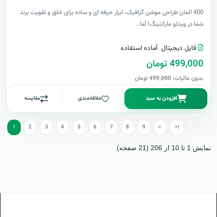
400 المان طراحی موشن گرافیک، ابزار حرفه ای و ساده برای خلق و تقویت برند
شما در ویدئو مارکتینگ! آما..
فایل دیجیتال
آماده استفاده
499,000 تومان
بدون مالیات: 499,000 تومان
افزودن به سبد
علاقه‌مندی
مقایسه
1
2
3
4
5
6
7
8
9
>
>|
نمایش 1 تا 10 از 206 (21 صفحه)