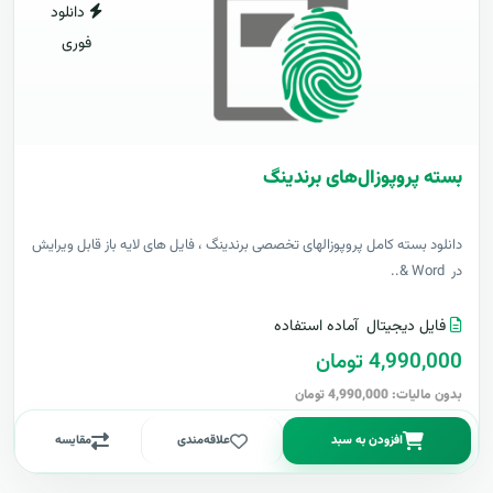
دانلود
فوری
بسته پروپوزال‌های برندینگ
دانلود بسته کامل پروپوزالهای تخصصی برندینگ ، فایل های لایه باز قابل ویرایش
در Word &..
فایل دیجیتال
آماده استفاده
4,990,000 تومان
بدون مالیات: 4,990,000 تومان
افزودن به سبد
علاقه‌مندی
مقایسه