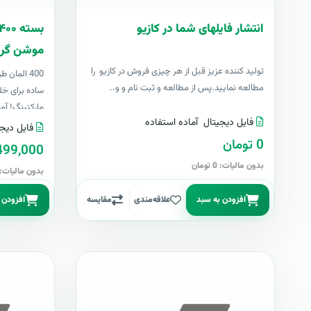
انتشار فایلهای شما در کازیو
موشن گرا
توليد کننده عزيز قبل از هر چیزی فروش در کازیو را
400 المان
مطالعه نمایید.پس از مطالعه و ثبت نام و و..
ساده برای خل
مارکتینگ! آما
فایل دیجیتال
آماده استفاده
فایل دیجی
0 تومان
499,000 توما
بدون مالیات: 0 تومان
بدون مالیات: 499,000 توما
افزودن به سبد
علاقه‌مندی
مقایسه
افزودن 