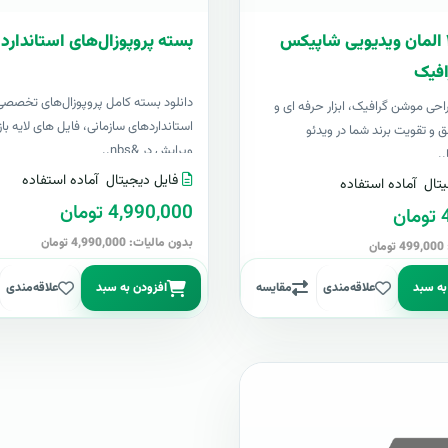
بسته ۴۰۰ المان ویدیویی شاپیکس
بسته پروپوزال‌های استاندارد 
فیک
دانلود بسته کامل پروپوزال‌های تخصصی
 طراحی موشن گرافیک، ابزار حرفه ای و
استانداردهای سازمانی، فایل های لایه باز
ق و تقویت برند شما در ویدئو
ویرایش در &nbs..
..
فایل دیجیتال
آماده استفاده
تال
آماده استفاده
4,990,000 تومان
ن
بدون مالیات: 4,990,000 تومان
ن
به سبد
علاقه‌مندی
مقایسه
افزودن به سبد
علاقه‌مندی