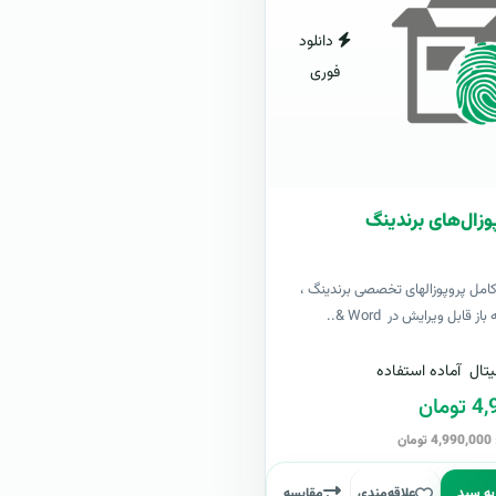
دانلود
فوری
وزال‌های برندینگ
کامل پروپوزالهای تخصصی برندینگ ،
ز قابل ویرایش در Word &..
تال
آماده استفاده
مان
ن
به سبد
علاقه‌مندی
مقایسه