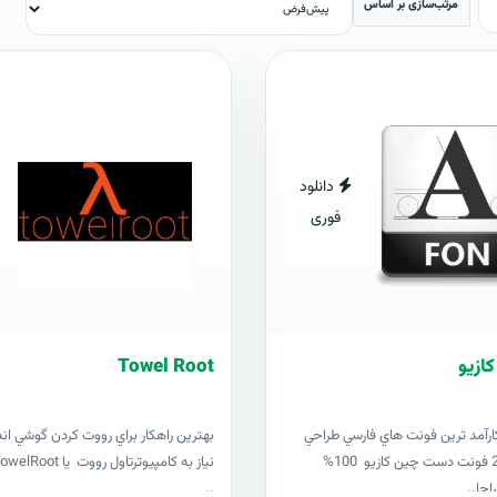
مرتب‌سازی بر اساس
دانلود
فوری
Towel Root
ارآمد ترين فونت هاي فارسي طراحي
بهترين راهکار براي رووت کردن گوشي ان
شده 201621 فونت دست چين کازيو 100%
احا..
..