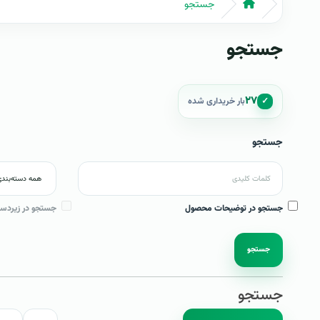
جستجو
جستجو
۲۷
✓
بار خریداری شده
جستجو
جستجو در توضیحات محصول
جستجو در زیردست
جستجو
جستجو