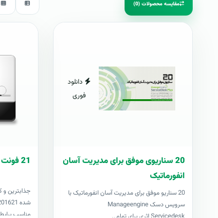
مقایسه محصولات (0)
دانلود
فوری
20 سناریوی موفق برای مدیریت آسان
21 فونت کازيو
انفورماتیک
جذابترين و ک
20 سناریو موفق برای مدیریت آسان انفورماتیک با
سرویس دسک Manageengine
مناسب برايطر
Servicedesk اثری برای تمام..