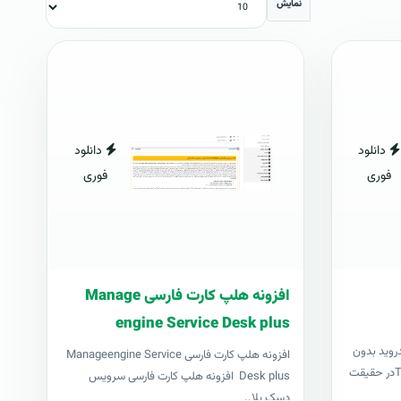
نمایش
دانلود
دانلود
فوری
فوری
افزونه هلپ کارت فارسی Manage
engine Service Desk plus
درويد بدون
افزونه هلپ کارت فارسی Manageengine Service
نياز به کامپيوترتاول رووت يا TowelRootدر حقيقت
Desk plus افزونه هلپ کارت فارسی سرویس
دسک پلا..