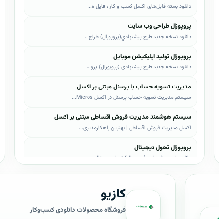
دانلود بسته فایل‌های اکسل کسب و کار ، فایل ه...
پروپوزال طراحي وب سايت
دانلود نسخه جدید طرح پيشنهادي(پروپوزال) طراح...
پروپوزال تولید اپلیکیشن موبایل
دانلود نسخه جدید طرح پیشنهادی (پروپوزال) پرو...
مدیریت تسویه حساب با پرسنل مبتنی بر اکسل
سیستم مدیریت تسویه حساب پرسنل در اکسل Micros...
سیستم هوشمند مدیریت فروش اقساطی مبتنی بر اکسل
اکسل مدیریت فروش اقساطی | بهترین راهکارمدیری...
پروپوزال تحول دیجیتال
دانلود طرح پیشنهادی (پروپوزال) تحول دیجیتال،...
پروپوزال AI
کازیو
دانلود طرح پيشنهادي(پروپوزال) هوش مصنوعی (AI...
پروپوزال بیزاجی
فروشگاه محصولات دانلودی کسب‌وکار
دانلود طرح پيشنهادي(پروپوزال) بیزاجی، لایه ب...