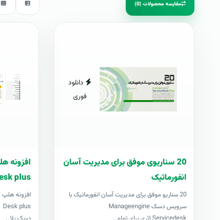
مقایسه محصولات (0)
دانلود
فوری
20 سناریوی موفق برای مدیریت آسان
انفورماتیک
esk plus
20 سناریو موفق برای مدیریت آسان انفورماتیک با
سرویس دسک Manageengine
us
Servicedesk اثری برای تمام..
دسک پلا..