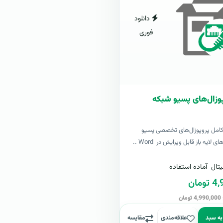
دانلود
فوری
وزال‌های پسیو شبکه
کامل پروپوزال‌های تخصصی پسیو
لایه باز قابل ویرایش در Word ..
تال
آماده استفاده
مان
ن
به سبد
علاقه‌مندی
مقایسه