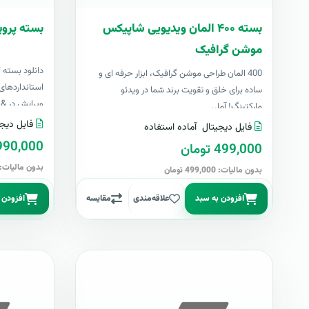
بسته ۴۰۰ المان ویدیویی شاپیکس
بسته پروپ
موشن گرافیک
دانلود بسته 
400 المان طراحی موشن گرافیک، ابزار حرفه ای و
استانداردهای 
ساده برای خلق و تقویت برند شما در ویدئو
ویرایش در &nbs..
مارکتینگ! آما..
فایل دیجی
فایل دیجیتال
آماده استفاده
4,990,000 تو
499,000 تومان
بدون مالیات: 4,990,000 توما
بدون مالیات: 499,000 تومان
افزودن به سبد
علاقه‌مندی
مقایسه
افزودن 