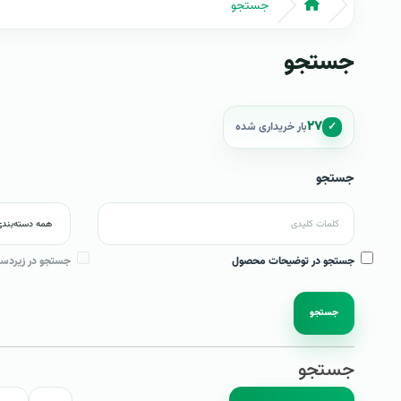
جستجو
جستجو
۲۷
✓
بار خریداری شده
جستجو
جستجو در توضیحات محصول
جستجو در زیردست
جستجو
جستجو