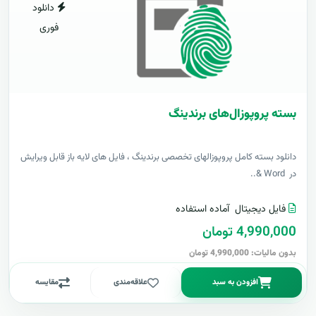
دانلود
فوری
بسته پروپوزال‌های برندینگ
دانلود بسته کامل پروپوزالهای تخصصی برندینگ ، فایل های لایه باز قابل ویرایش
در Word &..
فایل دیجیتال
آماده استفاده
4,990,000 تومان
بدون مالیات: 4,990,000 تومان
افزودن به سبد
علاقه‌مندی
مقایسه