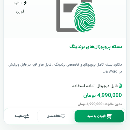
دانلود
فوری
بسته پروپوزال‌های برندینگ
دانلود بسته کامل پروپوزالهای تخصصی برندینگ ، فایل های لایه باز قابل ویرایش
در Word &..
فایل دیجیتال
آماده استفاده
4,990,000 تومان
بدون مالیات: 4,990,000 تومان
افزودن به سبد
علاقه‌مندی
مقایسه