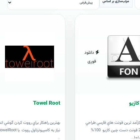
مرتب‌سازی بر اساس
دانلود
فوری
Towel Root
ارآمد ترين فونت هاي فارسي طراحي
بهترين راهکار براي رووت کردن گوشي ان
شده 201621 فونت دست چين کازيو 100%
احا..
..