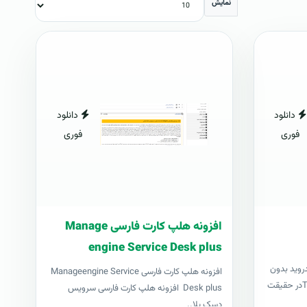
نمایش
دانلود
دانلود
فوری
فوری
افزونه هلپ کارت فارسی Manage
engine Service Desk plus
درويد بدون
افزونه هلپ کارت فارسی Manageengine Service
نياز به کامپيوترتاول رووت يا TowelRootدر حقيقت
Desk plus افزونه هلپ کارت فارسی سرویس
دسک پلا..