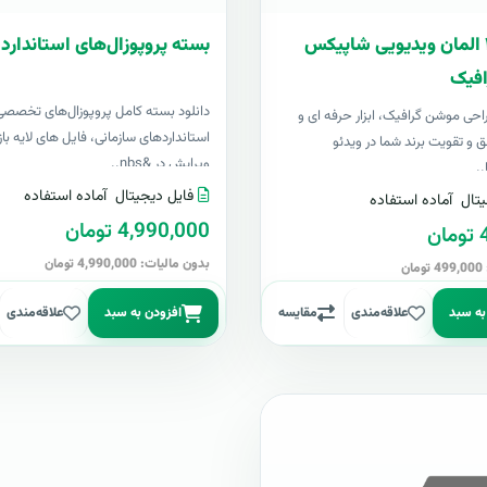
بسته ۴۰۰ المان ویدیویی شاپیکس
بسته پروپوزال‌های استاندارد 
فیک
دانلود بسته کامل پروپوزال‌های تخصصی
 طراحی موشن گرافیک، ابزار حرفه ای و
استانداردهای سازمانی، فایل های لایه باز
ق و تقویت برند شما در ویدئو
ویرایش در &nbs..
..
فایل دیجیتال
آماده استفاده
تال
آماده استفاده
4,990,000 تومان
ن
بدون مالیات: 4,990,000 تومان
ن
به سبد
علاقه‌مندی
مقایسه
افزودن به سبد
علاقه‌مندی