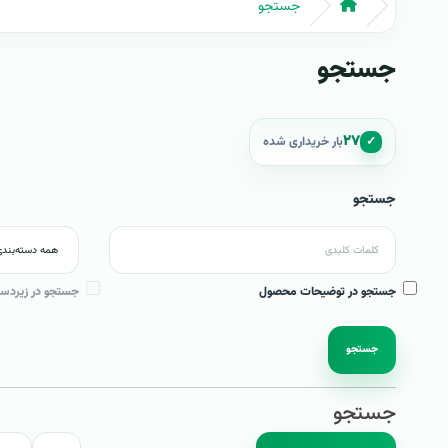
جستجو
جستجو
۲۷
✓
بار خریداری شده
جستجو
جستجو در توضیحات محصول
جستجو در زیردست
جستجو
جستجو