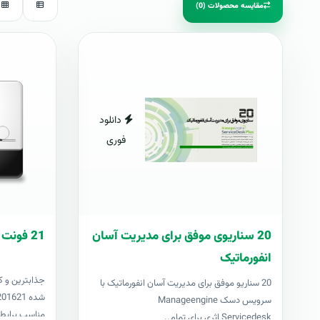
مقایسه محصولات (0)
دانلود
فوری
20 سناریوی موفق برای مدیریت آسان
21 فونت کازيو
انفورماتیک
جذابترين و ک
20 سناریو موفق برای مدیریت آسان انفورماتیک با
سرویس دسک Manageengine
مناسب برايطر
Servicedesk اثری برای تمام..