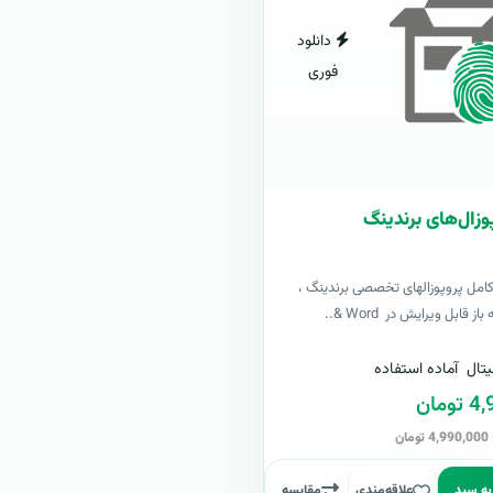
دانلود
فوری
وزال‌های برندینگ
کامل پروپوزالهای تخصصی برندینگ ،
ز قابل ویرایش در Word &..
تال
آماده استفاده
مان
ن
به سبد
علاقه‌مندی
مقایسه