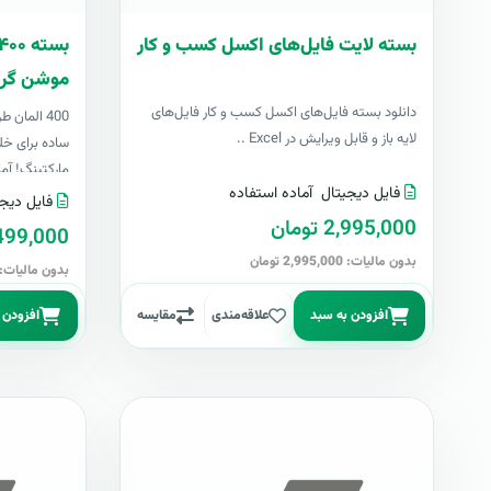
بسته لایت فایل‌های اکسل کسب و کار
موشن گرا
دانلود بسته فایل‌های اکسل کسب و کار فایل‌های
400 المان
لایه باز و قابل ویرایش در Excel ..
ساده برای خل
مارکتینگ! آما
فایل دیجیتال
آماده استفاده
فایل دیجی
2,995,000 تومان
499,000 توما
بدون مالیات: 2,995,000 تومان
بدون مالیات: 499,000 توما
افزودن به سبد
علاقه‌مندی
مقایسه
افزودن 