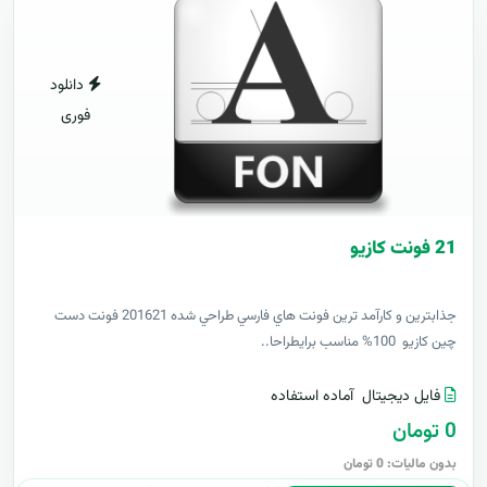
دانلود
فوری
21 فونت کازيو
جذابترين و کارآمد ترين فونت هاي فارسي طراحي شده 201621 فونت دست
چين کازيو 100% مناسب برايطراحا..
فایل دیجیتال
آماده استفاده
0 تومان
بدون مالیات: 0 تومان