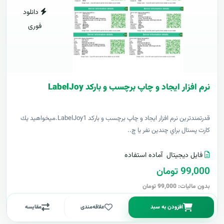
دانلود
فوری
نرم افزار ایجاد و چاپ برچسب و بارکد LabelJoy
قدرتمندترين نرم افزار ایجاد و چاپ برچسب و بارکد LabelJoy1.ميخواهيد يك
كارت پستال براي چندين نفر يا چ..
فایل دیجیتال
آماده استفاده
99,000 تومان
بدون مالیات: 99,000 تومان
افزودن به سبد
علاقه‌مندی
مقایسه