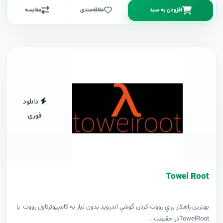
افزودن به سبد
علاقه‌مندی
مقایسه
دانلود
فوری
Towel Root
بهترين راهکار براي رووت کردن گوشي اندرويد بدون نياز به کامپيوترتاول رووت يا
TowelRootدر حقيقت ..