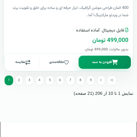
400 المان طراحی موشن گرافیک، ابزار حرفه ای و ساده برای خلق و تقویت برند
شما در ویدئو مارکتینگ! آما..
فایل دیجیتال
آماده استفاده
499,000 تومان
بدون مالیات: 499,000 تومان
افزودن به سبد
علاقه‌مندی
مقایسه
1
2
3
4
5
6
7
8
9
>
>|
نمایش 1 تا 10 از 206 (21 صفحه)