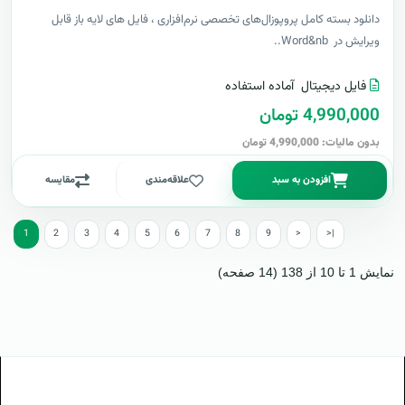
دانلود بسته کامل پروپوزال‌های تخصصی نرم‌افزاری ، فایل های لایه باز قابل
ویرایش در Word&nb..
فایل دیجیتال
آماده استفاده
4,990,000 تومان
بدون مالیات: 4,990,000 تومان
افزودن به سبد
علاقه‌مندی
مقایسه
1
2
3
4
5
6
7
8
9
>
>|
نمایش 1 تا 10 از 138 (14 صفحه)