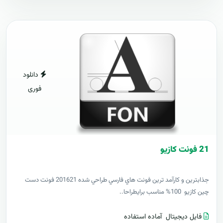
دانلود
فوری
21 فونت کازيو
جذابترين و کارآمد ترين فونت هاي فارسي طراحي شده 201621 فونت دست
چين کازيو 100% مناسب برايطراحا..
فایل دیجیتال
آماده استفاده