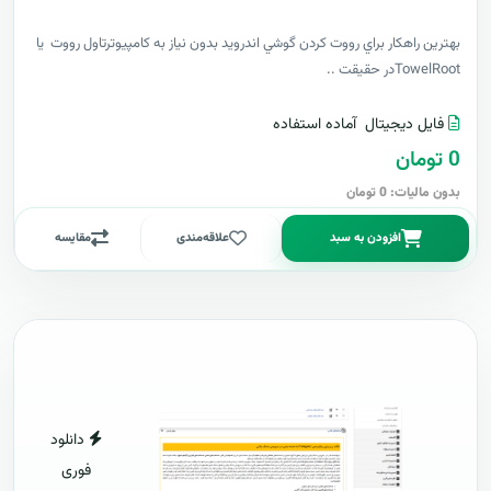
بهترين راهکار براي رووت کردن گوشي اندرويد بدون نياز به کامپيوترتاول رووت يا
TowelRootدر حقيقت ..
فایل دیجیتال
آماده استفاده
0 تومان
بدون مالیات: 0 تومان
افزودن به سبد
علاقه‌مندی
مقایسه
دانلود
فوری