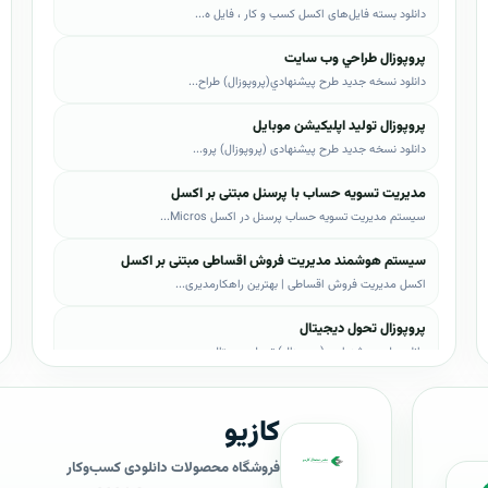
دانلود بسته فایل‌های اکسل کسب و کار ، فایل ه...
پروپوزال طراحي وب سايت
دانلود نسخه جدید طرح پيشنهادي(پروپوزال) طراح...
پروپوزال تولید اپلیکیشن موبایل
دانلود نسخه جدید طرح پیشنهادی (پروپوزال) پرو...
مدیریت تسویه حساب با پرسنل مبتنی بر اکسل
سیستم مدیریت تسویه حساب پرسنل در اکسل Micros...
سیستم هوشمند مدیریت فروش اقساطی مبتنی بر اکسل
اکسل مدیریت فروش اقساطی | بهترین راهکارمدیری...
پروپوزال تحول دیجیتال
دانلود طرح پیشنهادی (پروپوزال) تحول دیجیتال،...
پروپوزال AI
کازیو
دانلود طرح پيشنهادي(پروپوزال) هوش مصنوعی (AI...
پروپوزال بیزاجی
فروشگاه محصولات دانلودی کسب‌وکار
دانلود طرح پيشنهادي(پروپوزال) بیزاجی، لایه ب...