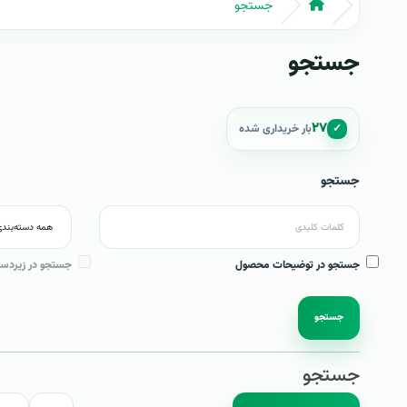
جستجو
جستجو
۲۷
✓
بار خریداری شده
جستجو
جستجو در توضیحات محصول
جستجو در زیردست
جستجو
جستجو