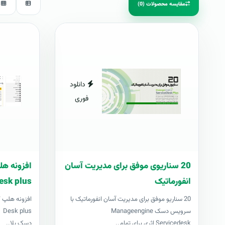
مقایسه محصولات (0)
دانلود
فوری
20 سناریوی موفق برای مدیریت آسان
انفورماتیک
esk plus
20 سناریو موفق برای مدیریت آسان انفورماتیک با
سرویس دسک Manageengine
us
Servicedesk اثری برای تمام..
دسک پلا..