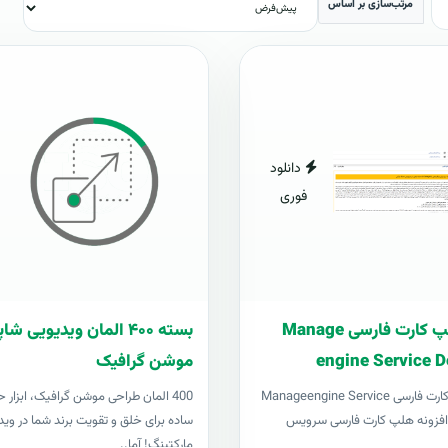
مرتب‌سازی بر اساس
دانلود
فوری
افزونه هلپ کارت فارسی Manage
بسته ۴۰۰ المان ویدیویی 
engine Service D
موشن گرافیک
افزونه هلپ کارت فارسی Manageengine Service
400 المان طراحی موشن گرافیک، ابزار ح
Desk pl افزونه هلپ کارت فارسی سرویس
ساده برای خلق و تقویت برند شما در وید
مارکتینگ! آما..