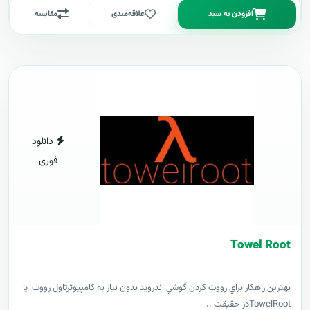
افزودن به سبد
علاقه‌مندی
مقایسه
دانلود
فوری
Towel Root
بهترين راهکار براي رووت کردن گوشي اندرويد بدون نياز به کامپيوترتاول رووت يا
TowelRootدر حقيقت ..