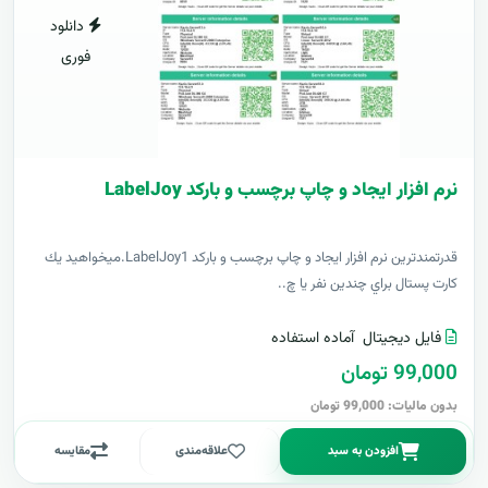
دانلود
فوری
نرم افزار ایجاد و چاپ برچسب و بارکد LabelJoy
قدرتمندترين نرم افزار ایجاد و چاپ برچسب و بارکد LabelJoy1.ميخواهيد يك
كارت پستال براي چندين نفر يا چ..
فایل دیجیتال
آماده استفاده
99,000 تومان
بدون مالیات: 99,000 تومان
افزودن به سبد
علاقه‌مندی
مقایسه