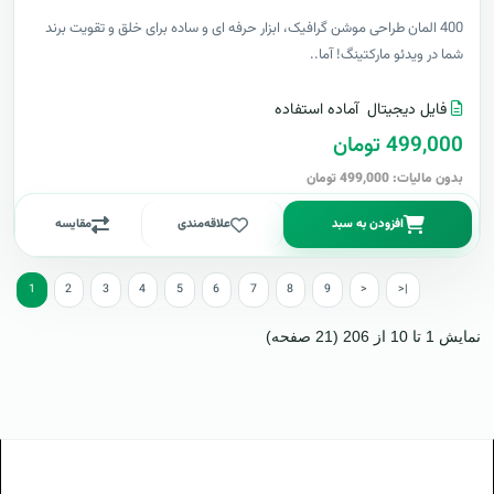
400 المان طراحی موشن گرافیک، ابزار حرفه ای و ساده برای خلق و تقویت برند
شما در ویدئو مارکتینگ! آما..
فایل دیجیتال
آماده استفاده
499,000 تومان
بدون مالیات: 499,000 تومان
افزودن به سبد
علاقه‌مندی
مقایسه
1
2
3
4
5
6
7
8
9
>
>|
نمایش 1 تا 10 از 206 (21 صفحه)