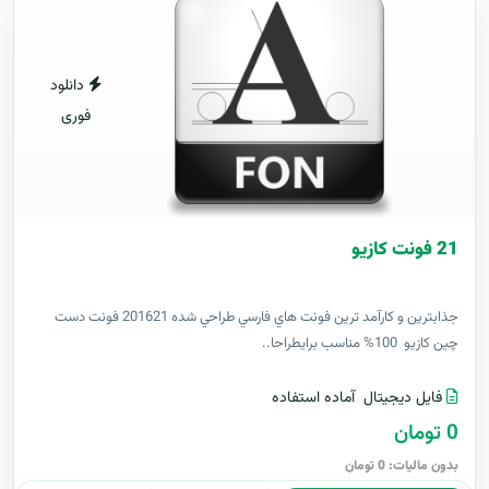
دانلود
فوری
21 فونت کازيو
جذابترين و کارآمد ترين فونت هاي فارسي طراحي شده 201621 فونت دست
چين کازيو 100% مناسب برايطراحا..
فایل دیجیتال
آماده استفاده
0 تومان
بدون مالیات: 0 تومان