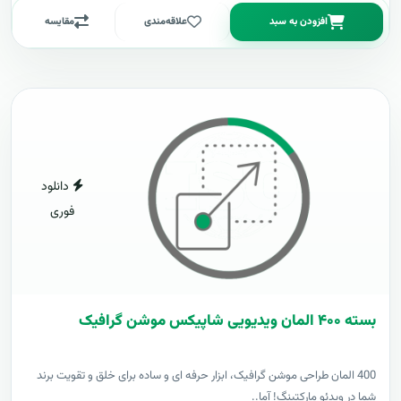
افزودن به سبد
علاقه‌مندی
مقایسه
دانلود
فوری
بسته ۴۰۰ المان ویدیویی شاپیکس موشن گرافیک
400 المان طراحی موشن گرافیک، ابزار حرفه ای و ساده برای خلق و تقویت برند
شما در ویدئو مارکتینگ! آما..