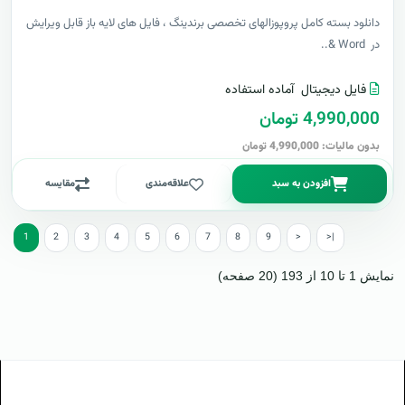
دانلود بسته کامل پروپوزالهای تخصصی برندینگ ، فایل های لایه باز قابل ویرایش
در Word &..
فایل دیجیتال
آماده استفاده
4,990,000 تومان
بدون مالیات: 4,990,000 تومان
افزودن به سبد
علاقه‌مندی
مقایسه
1
2
3
4
5
6
7
8
9
>
>|
نمایش 1 تا 10 از 193 (20 صفحه)