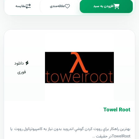
افزودن به سبد
علاقه‌مندی
مقایسه
دانلود
فوری
Towel Root
بهترين راهکار براي رووت کردن گوشي اندرويد بدون نياز به کامپيوترتاول رووت يا
TowelRootدر حقيقت ..