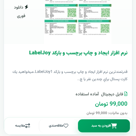
دانلود
فوری
نرم افزار ایجاد و چاپ برچسب و بارکد LabelJoy
قدرتمندترين نرم افزار ایجاد و چاپ برچسب و بارکد LabelJoy1.ميخواهيد يك
كارت پستال براي چندين نفر يا چ..
فایل دیجیتال
آماده استفاده
99,000 تومان
بدون مالیات: 99,000 تومان
افزودن به سبد
علاقه‌مندی
مقایسه