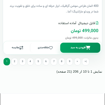
400 المان طراحی موشن گرافیک، ابزار حرفه ای و ساده برای خلق و تقویت برند
شما در ویدئو مارکتینگ! آما..
فایل دیجیتال
آماده استفاده
499,000 تومان
بدون مالیات: 499,000 تومان
افزودن به سبد
علاقه‌مندی
مقایسه
1
2
3
4
5
6
7
8
9
>
>|
نمایش 1 تا 10 از 206 (21 صفحه)