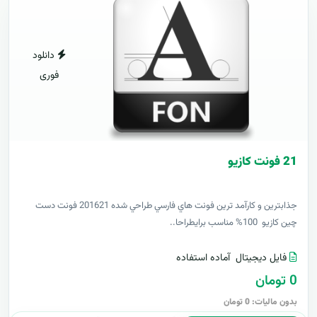
دانلود
فوری
21 فونت کازيو
جذابترين و کارآمد ترين فونت هاي فارسي طراحي شده 201621 فونت دست
چين کازيو 100% مناسب برايطراحا..
فایل دیجیتال
آماده استفاده
0 تومان
بدون مالیات: 0 تومان