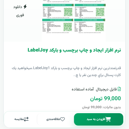
دانلود
فوری
نرم افزار ایجاد و چاپ برچسب و بارکد LabelJoy
قدرتمندترين نرم افزار ایجاد و چاپ برچسب و بارکد LabelJoy1.ميخواهيد يك
كارت پستال براي چندين نفر يا چ..
فایل دیجیتال
آماده استفاده
99,000 تومان
بدون مالیات: 99,000 تومان
افزودن به سبد
علاقه‌مندی
مقایسه