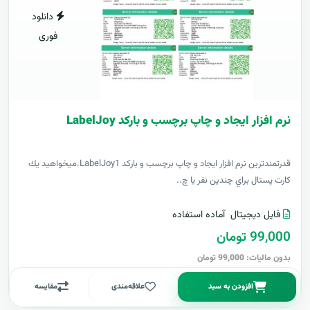
دانلود
فوری
نرم افزار ایجاد و چاپ برچسب و بارکد LabelJoy
قدرتمندترين نرم افزار ایجاد و چاپ برچسب و بارکد LabelJoy1.ميخواهيد يك
كارت پستال براي چندين نفر يا چ..
فایل دیجیتال
آماده استفاده
99,000 تومان
بدون مالیات: 99,000 تومان
افزودن به سبد
علاقه‌مندی
مقایسه