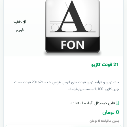
دانلود
فوری
21 فونت کازيو
جذابترين و کارآمد ترين فونت هاي فارسي طراحي شده 201621 فونت دست
چين کازيو 100% مناسب برايطراحا..
فایل دیجیتال
آماده استفاده
0 تومان
بدون مالیات: 0 تومان