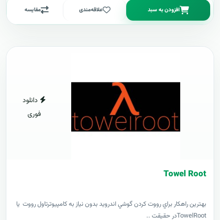
افزودن به سبد
علاقه‌مندی
مقایسه
دانلود
فوری
Towel Root
بهترين راهکار براي رووت کردن گوشي اندرويد بدون نياز به کامپيوترتاول رووت يا
TowelRootدر حقيقت ..