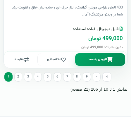
400 المان طراحی موشن گرافیک، ابزار حرفه ای و ساده برای خلق و تقویت برند
شما در ویدئو مارکتینگ! آما..
فایل دیجیتال
آماده استفاده
499,000 تومان
بدون مالیات: 499,000 تومان
افزودن به سبد
علاقه‌مندی
مقایسه
1
2
3
4
5
6
7
8
9
>
>|
نمایش 1 تا 10 از 206 (21 صفحه)