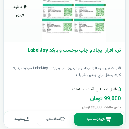
دانلود
فوری
نرم افزار ایجاد و چاپ برچسب و بارکد LabelJoy
قدرتمندترين نرم افزار ایجاد و چاپ برچسب و بارکد LabelJoy1.ميخواهيد يك
كارت پستال براي چندين نفر يا چ..
فایل دیجیتال
آماده استفاده
99,000 تومان
بدون مالیات: 99,000 تومان
افزودن به سبد
علاقه‌مندی
مقایسه